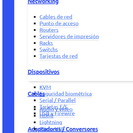
Networking
Cables de red
Punto de acceso
Routers
Servidores de impresión
Racks
Switchs
Tarjestas de red
Dispositivos
KVM
Cables
Seguridad biométrica
Serial / Parallel
Tarjetas E/S
Audio y vídeo
USB y Firewire
HDMI
Lightning
Adaptadores / Conversores
Micro USB