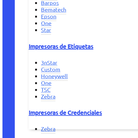
Barpos
Bematech
Epson
One
Star
Impresoras de Etiquetas
3nStar
Custom
Honeywell
One
TSC
Zebra
Impresoras de Credenciales
Zebra