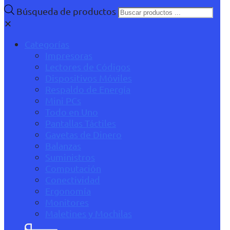
Búsqueda de productos
✕
Categorías
Impresoras
Lectores de Códigos
Dispositivos Móviles
Respaldo de Energía
Mini PCs
Todo en Uno
Pantallas Táctiles
Gavetas de Dinero
Balanzas
Suministros
Computación
Conectividad
Ergonomía
Monitores
Maletines y Mochilas