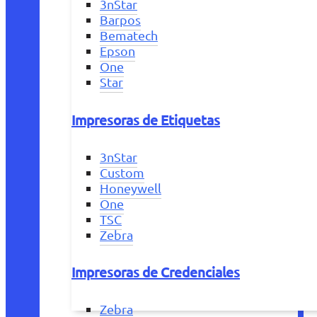
3nStar
Barpos
Bematech
Epson
One
Star
Impresoras de Etiquetas
3nStar
Custom
Honeywell
One
TSC
Zebra
Impresoras de Credenciales
Zebra