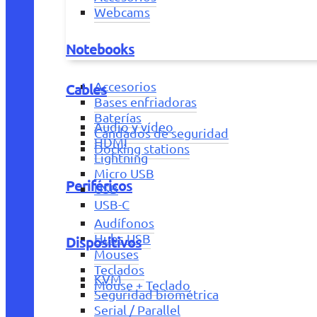
Webcams
Notebooks
Accesorios
Cables
Bases enfriadoras
Baterías
Audio y vídeo
Candados de seguridad
HDMI
Docking stations
Lightning
Micro USB
Periféricos
USB
USB-C
Audífonos
Hubs USB
Dispositivos
Mouses
Teclados
KVM
Mouse + Teclado
Seguridad biométrica
Serial / Parallel