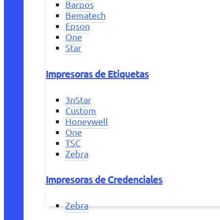
Barpos
Bematech
Epson
One
Star
Impresoras de Etiquetas
3nStar
Custom
Honeywell
One
TSC
Zebra
Impresoras de Credenciales
Zebra