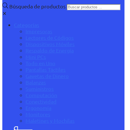
Búsqueda de productos
✕
Categorías
Impresoras
Lectores de Códigos
Dispositivos Móviles
Respaldo de Energía
Mini PCs
Todo en Uno
Pantallas Táctiles
Gavetas de Dinero
Balanzas
Suministros
Computación
Conectividad
Ergonomía
Monitores
Maletines y Mochilas