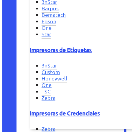
3nStar
Barpos
Bematech
Epson
One
Star
Impresoras de Etiquetas
3nStar
Custom
Honeywell
One
TSC
Zebra
Impresoras de Credenciales
Zebra