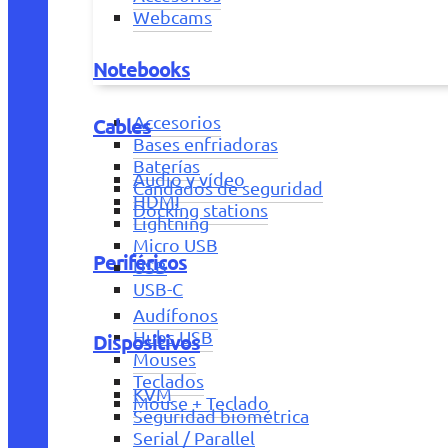
Webcams
Notebooks
Accesorios
Cables
Bases enfriadoras
Baterías
Audio y vídeo
Candados de seguridad
HDMI
Docking stations
Lightning
Micro USB
Periféricos
USB
USB-C
Audífonos
Hubs USB
Dispositivos
Mouses
Teclados
KVM
Mouse + Teclado
Seguridad biométrica
Serial / Parallel