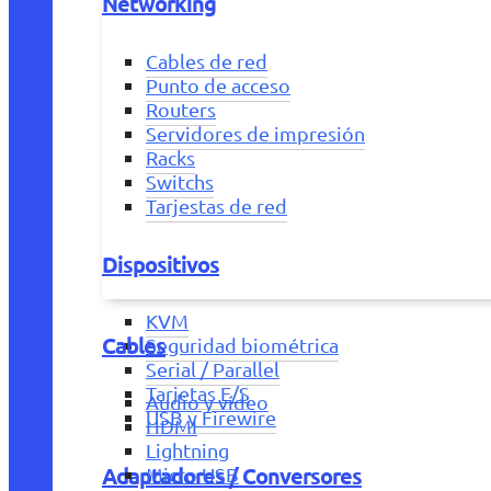
Networking
Cables de red
Punto de acceso
Routers
Servidores de impresión
Racks
Switchs
Tarjestas de red
Dispositivos
KVM
Cables
Seguridad biométrica
Serial / Parallel
Tarjetas E/S
Audio y vídeo
USB y Firewire
HDMI
Lightning
Adaptadores / Conversores
Micro USB