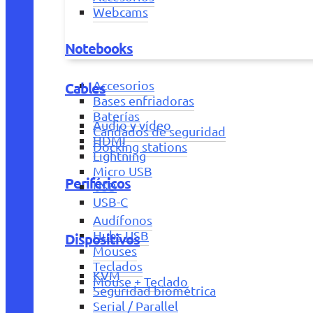
Webcams
Notebooks
Accesorios
Cables
Bases enfriadoras
Baterías
Audio y vídeo
Candados de seguridad
HDMI
Docking stations
Lightning
Micro USB
Periféricos
USB
USB-C
Audífonos
Hubs USB
Dispositivos
Mouses
Teclados
KVM
Mouse + Teclado
Seguridad biométrica
Serial / Parallel