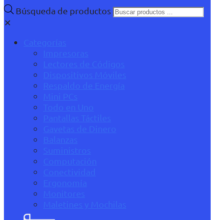
Búsqueda de productos
✕
Categorías
Impresoras
Lectores de Códigos
Dispositivos Móviles
Respaldo de Energía
Mini PCs
Todo en Uno
Pantallas Táctiles
Gavetas de Dinero
Balanzas
Suministros
Computación
Conectividad
Ergonomía
Monitores
Maletines y Mochilas