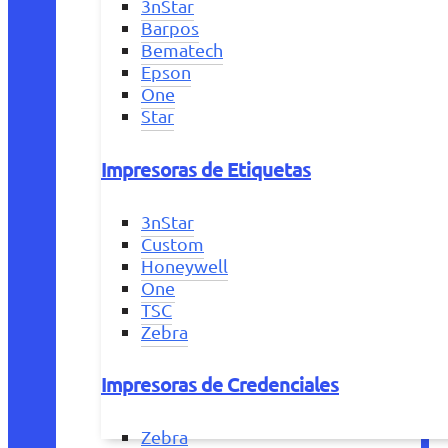
3nStar
Barpos
Bematech
Epson
One
Star
Impresoras de Etiquetas
3nStar
Custom
Honeywell
One
TSC
Zebra
Impresoras de Credenciales
Zebra