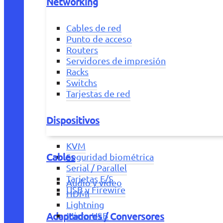
Networking
Cables de red
Punto de acceso
Routers
Servidores de impresión
Racks
Switchs
Tarjestas de red
Dispositivos
KVM
Cables
Seguridad biométrica
Serial / Parallel
Tarjetas E/S
Audio y vídeo
USB y Firewire
HDMI
Lightning
Adaptadores / Conversores
Micro USB