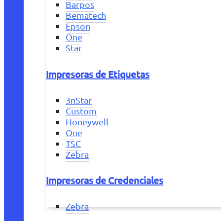
Barpos
Bematech
Epson
One
Star
Impresoras de Etiquetas
3nStar
Custom
Honeywell
One
TSC
Zebra
Impresoras de Credenciales
Zebra