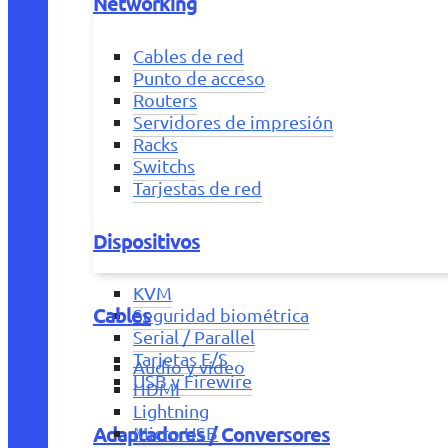
Networking
Cables de red
Punto de acceso
Routers
Servidores de impresión
Racks
Switchs
Tarjestas de red
Dispositivos
KVM
Cables
Seguridad biométrica
Serial / Parallel
Tarjetas E/S
Audio y vídeo
USB y Firewire
HDMI
Lightning
Adaptadores / Conversores
Micro USB