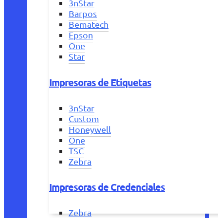
3nStar
Barpos
Bematech
Epson
One
Star
Impresoras de Etiquetas
3nStar
Custom
Honeywell
One
TSC
Zebra
Impresoras de Credenciales
Zebra