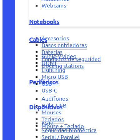
Webcams
Notebooks
Accesorios
Cables
Bases enfriadoras
Baterías
Audio y vídeo
Candados de seguridad
HDMI
Docking stations
Lightning
Micro USB
Periféricos
USB
USB-C
Audífonos
Hubs USB
Dispositivos
Mouses
Teclados
KVM
Mouse + Teclado
Seguridad biométrica
Serial / Parallel