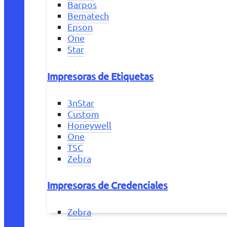
Barpos
Bematech
Epson
One
Star
Impresoras de Etiquetas
3nStar
Custom
Honeywell
One
TSC
Zebra
Impresoras de Credenciales
Zebra