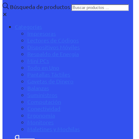
Búsqueda de productos
✕
Categorías
Impresoras
Lectores de Códigos
Dispositivos Móviles
Respaldo de Energía
Mini PCs
Todo en Uno
Pantallas Táctiles
Gavetas de Dinero
Balanzas
Suministros
Computación
Conectividad
Ergonomía
Monitores
Maletines y Mochilas