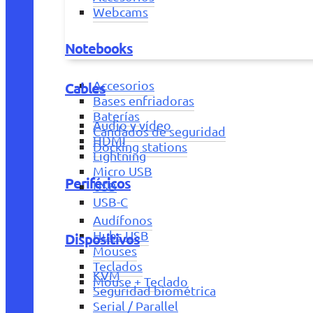
Webcams
Notebooks
Accesorios
Cables
Bases enfriadoras
Baterías
Audio y vídeo
Candados de seguridad
HDMI
Docking stations
Lightning
Micro USB
Periféricos
USB
USB-C
Audífonos
Hubs USB
Dispositivos
Mouses
Teclados
KVM
Mouse + Teclado
Seguridad biométrica
Serial / Parallel