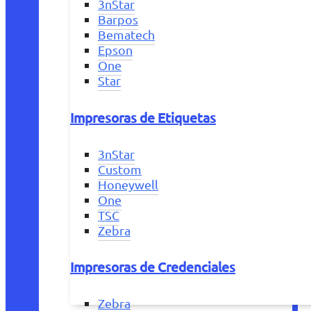
3nStar
Barpos
Bematech
Epson
One
Star
Impresoras de Etiquetas
3nStar
Custom
Honeywell
One
TSC
Zebra
Impresoras de Credenciales
Zebra