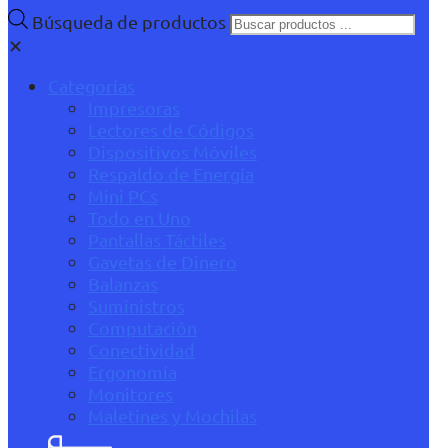
Búsqueda de productos
✕
Categorías
Impresoras
Lectores de Códigos
Dispositivos Móviles
Respaldo de Energía
Mini PCs
Todo en Uno
Pantallas Táctiles
Gavetas de Dinero
Balanzas
Suministros
Computación
Conectividad
Ergonomía
Monitores
Maletines y Mochilas