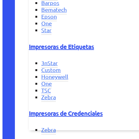
Barpos
Bematech
Epson
One
Star
Impresoras de Etiquetas
3nStar
Custom
Honeywell
One
TSC
Zebra
Impresoras de Credenciales
Zebra