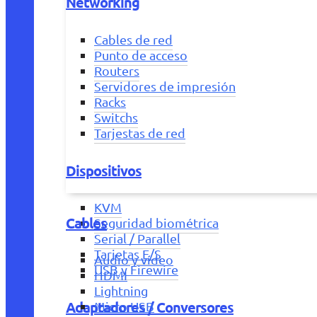
Networking
Cables de red
Punto de acceso
Routers
Servidores de impresión
Racks
Switchs
Tarjestas de red
Dispositivos
KVM
Cables
Seguridad biométrica
Serial / Parallel
Tarjetas E/S
Audio y vídeo
USB y Firewire
HDMI
Lightning
Adaptadores / Conversores
Micro USB