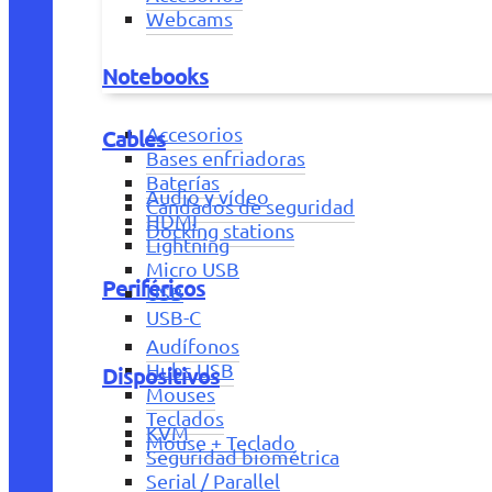
Webcams
Notebooks
Accesorios
Cables
Bases enfriadoras
Baterías
Audio y vídeo
Candados de seguridad
HDMI
Docking stations
Lightning
Micro USB
Periféricos
USB
USB-C
Audífonos
Hubs USB
Dispositivos
Mouses
Teclados
KVM
Mouse + Teclado
Seguridad biométrica
Serial / Parallel