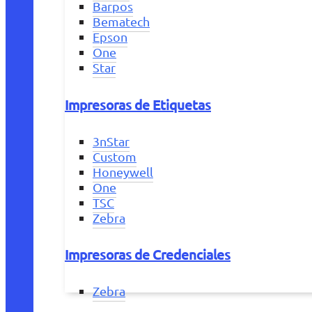
Barpos
Bematech
Epson
One
Star
Impresoras de Etiquetas
3nStar
Custom
Honeywell
One
TSC
Zebra
Impresoras de Credenciales
Zebra