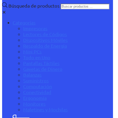
Búsqueda de productos
✕
Categorías
Impresoras
Lectores de Códigos
Dispositivos Móviles
Respaldo de Energía
Mini PCs
Todo en Uno
Pantallas Táctiles
Gavetas de Dinero
Balanzas
Suministros
Computación
Conectividad
Ergonomía
Monitores
Maletines y Mochilas