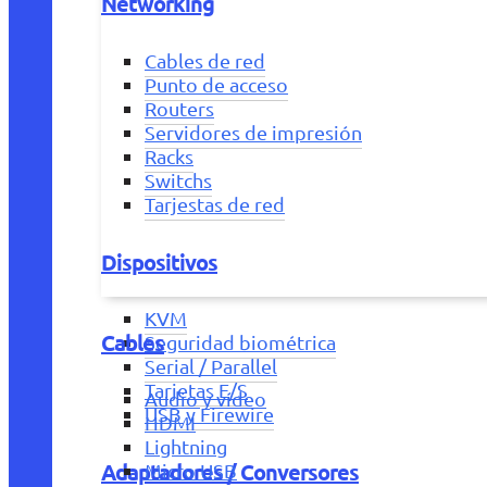
Networking
Cables de red
Punto de acceso
Routers
Servidores de impresión
Racks
Switchs
Tarjestas de red
Dispositivos
KVM
Cables
Seguridad biométrica
Serial / Parallel
Tarjetas E/S
Audio y vídeo
USB y Firewire
HDMI
Lightning
Adaptadores / Conversores
Micro USB