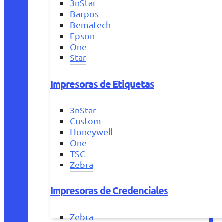
3nStar
Barpos
Bematech
Epson
One
Star
Impresoras de Etiquetas
3nStar
Custom
Honeywell
One
TSC
Zebra
Impresoras de Credenciales
Zebra