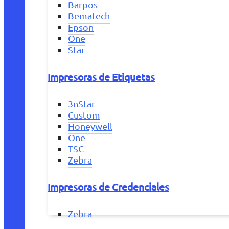
Barpos
Bematech
Epson
One
Star
Impresoras de Etiquetas
3nStar
Custom
Honeywell
One
TSC
Zebra
Impresoras de Credenciales
Zebra