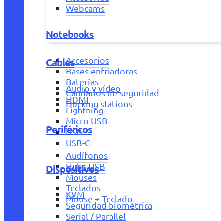
Webcams
Notebooks
Accesorios
Cables
Bases enfriadoras
Baterías
Audio y vídeo
Candados de seguridad
HDMI
Docking stations
Lightning
Micro USB
Periféricos
USB
USB-C
Audífonos
Hubs USB
Dispositivos
Mouses
Teclados
KVM
Mouse + Teclado
Seguridad biométrica
Serial / Parallel