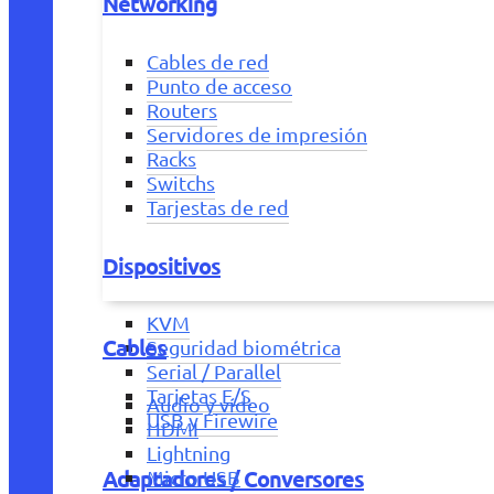
Networking
Cables de red
Punto de acceso
Routers
Servidores de impresión
Racks
Switchs
Tarjestas de red
Dispositivos
KVM
Cables
Seguridad biométrica
Serial / Parallel
Tarjetas E/S
Audio y vídeo
USB y Firewire
HDMI
Lightning
Adaptadores / Conversores
Micro USB