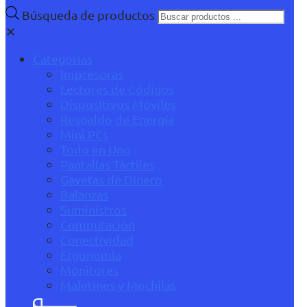
Búsqueda de productos
✕
Categorías
Impresoras
Lectores de Códigos
Dispositivos Móviles
Respaldo de Energía
Mini PCs
Todo en Uno
Pantallas Táctiles
Gavetas de Dinero
Balanzas
Suministros
Computación
Conectividad
Ergonomía
Monitores
Maletines y Mochilas