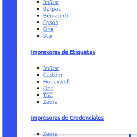
3nStar
Barpos
Bematech
Epson
One
Star
Impresoras de Etiquetas
3nStar
Custom
Honeywell
One
TSC
Zebra
Impresoras de Credenciales
Zebra