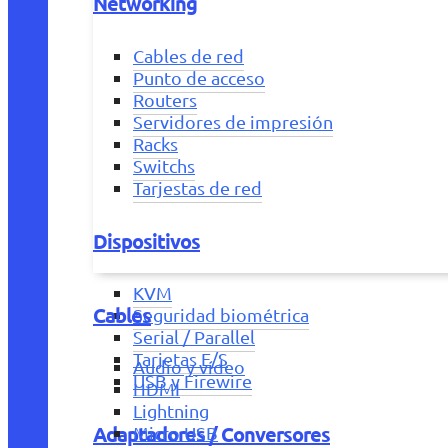
Networking
Cables de red
Punto de acceso
Routers
Servidores de impresión
Racks
Switchs
Tarjestas de red
Dispositivos
KVM
Cables
Seguridad biométrica
Serial / Parallel
Tarjetas E/S
Audio y vídeo
USB y Firewire
HDMI
Lightning
Adaptadores / Conversores
Micro USB