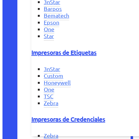
3nStar
Barpos
Bematech
Epson
One
Star
Impresoras de Etiquetas
3nStar
Custom
Honeywell
One
TSC
Zebra
Impresoras de Credenciales
Zebra