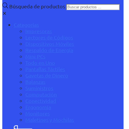
Búsqueda de productos
✕
Categorías
Impresoras
Lectores de Códigos
Dispositivos Móviles
Respaldo de Energía
Mini PCs
Todo en Uno
Pantallas Táctiles
Gavetas de Dinero
Balanzas
Suministros
Computación
Conectividad
Ergonomía
Monitores
Maletines y Mochilas