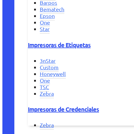
Barpos
Bematech
Epson
One
Star
Impresoras de Etiquetas
3nStar
Custom
Honeywell
One
TSC
Zebra
Impresoras de Credenciales
Zebra