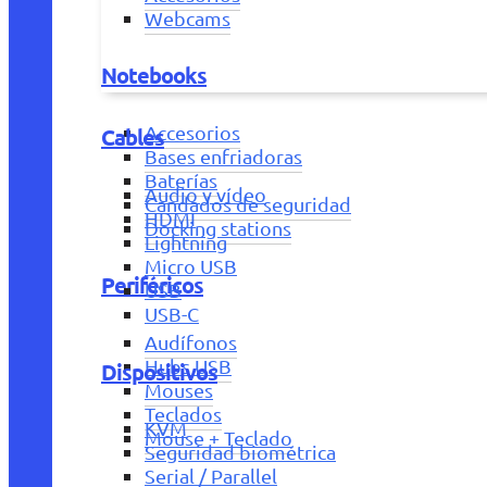
Webcams
Notebooks
Accesorios
Cables
Bases enfriadoras
Baterías
Audio y vídeo
Candados de seguridad
HDMI
Docking stations
Lightning
Micro USB
Periféricos
USB
USB-C
Audífonos
Hubs USB
Dispositivos
Mouses
Teclados
KVM
Mouse + Teclado
Seguridad biométrica
Serial / Parallel