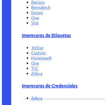
Barpos
Bematech
Epson
One
Star
Impresoras de Etiquetas
3nStar
Custom
Honeywell
One
TSC
Zebra
Impresoras de Credenciales
Zebra