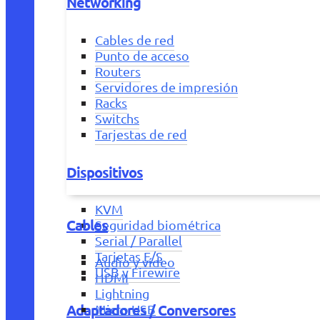
Networking
Cables de red
Punto de acceso
Routers
Servidores de impresión
Racks
Switchs
Tarjestas de red
Dispositivos
KVM
Cables
Seguridad biométrica
Serial / Parallel
Tarjetas E/S
Audio y vídeo
USB y Firewire
HDMI
Lightning
Adaptadores / Conversores
Micro USB