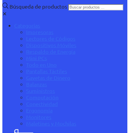
Búsqueda de productos
✕
Categorías
Impresoras
Lectores de Códigos
Dispositivos Móviles
Respaldo de Energía
Mini PCs
Todo en Uno
Pantallas Táctiles
Gavetas de Dinero
Balanzas
Suministros
Computación
Conectividad
Ergonomía
Monitores
Maletines y Mochilas