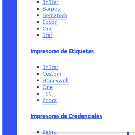
3nStar
Barpos
Bematech
Epson
One
Star
Impresoras de Etiquetas
3nStar
Custom
Honeywell
One
TSC
Zebra
Impresoras de Credenciales
Zebra