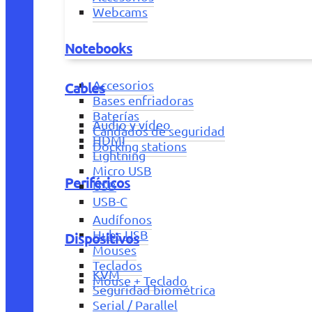
Webcams
Notebooks
Accesorios
Cables
Bases enfriadoras
Baterías
Audio y vídeo
Candados de seguridad
HDMI
Docking stations
Lightning
Micro USB
Periféricos
USB
USB-C
Audífonos
Hubs USB
Dispositivos
Mouses
Teclados
KVM
Mouse + Teclado
Seguridad biométrica
Serial / Parallel