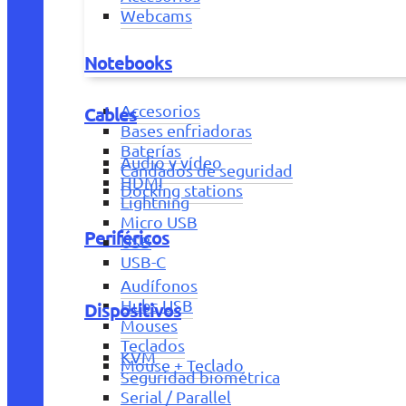
Webcams
Notebooks
Accesorios
Cables
Bases enfriadoras
Baterías
Audio y vídeo
Candados de seguridad
HDMI
Docking stations
Lightning
Micro USB
Periféricos
USB
USB-C
Audífonos
Hubs USB
Dispositivos
Mouses
Teclados
KVM
Mouse + Teclado
Seguridad biométrica
Serial / Parallel