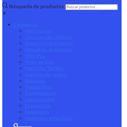
Búsqueda de productos
✕
Categorías
Impresoras
Lectores de Códigos
Dispositivos Móviles
Respaldo de Energía
Mini PCs
Todo en Uno
Pantallas Táctiles
Gavetas de Dinero
Balanzas
Suministros
Computación
Conectividad
Ergonomía
Monitores
Maletines y Mochilas