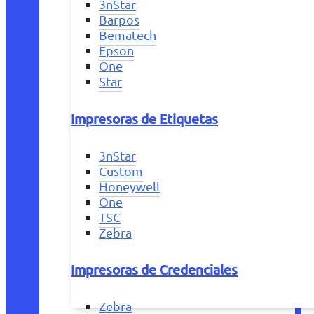
3nStar
Barpos
Bematech
Epson
One
Star
Impresoras de Etiquetas
3nStar
Custom
Honeywell
One
TSC
Zebra
Impresoras de Credenciales
Zebra