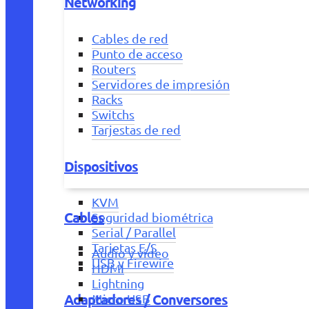
Networking
Cables de red
Punto de acceso
Routers
Servidores de impresión
Racks
Switchs
Tarjestas de red
Dispositivos
KVM
Cables
Seguridad biométrica
Serial / Parallel
Tarjetas E/S
Audio y vídeo
USB y Firewire
HDMI
Lightning
Adaptadores / Conversores
Micro USB