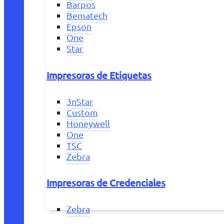
Barpos
Bematech
Epson
One
Star
Impresoras de Etiquetas
3nStar
Custom
Honeywell
One
TSC
Zebra
Impresoras de Credenciales
Zebra