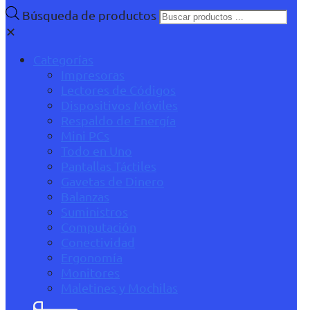
Búsqueda de productos
✕
Categorías
Impresoras
Lectores de Códigos
Dispositivos Móviles
Respaldo de Energía
Mini PCs
Todo en Uno
Pantallas Táctiles
Gavetas de Dinero
Balanzas
Suministros
Computación
Conectividad
Ergonomía
Monitores
Maletines y Mochilas