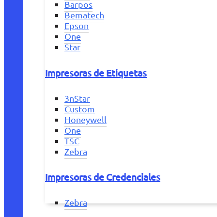
Barpos
Bematech
Epson
One
Star
Impresoras de Etiquetas
3nStar
Custom
Honeywell
One
TSC
Zebra
Impresoras de Credenciales
Zebra