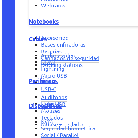
Webcams
Notebooks
Accesorios
Cables
Bases enfriadoras
Baterías
Audio y vídeo
Candados de seguridad
HDMI
Docking stations
Lightning
Micro USB
Periféricos
USB
USB-C
Audífonos
Hubs USB
Dispositivos
Mouses
Teclados
KVM
Mouse + Teclado
Seguridad biométrica
Serial / Parallel