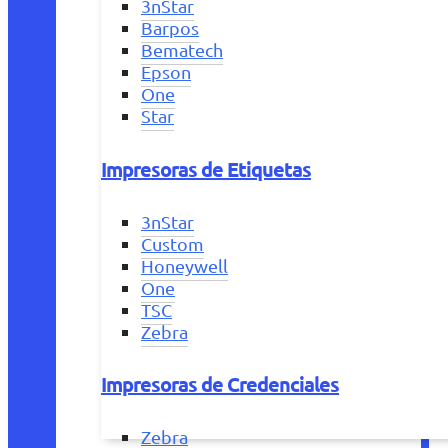
3nStar
Barpos
Bematech
Epson
One
Star
Impresoras de Etiquetas
3nStar
Custom
Honeywell
One
TSC
Zebra
Impresoras de Credenciales
Zebra