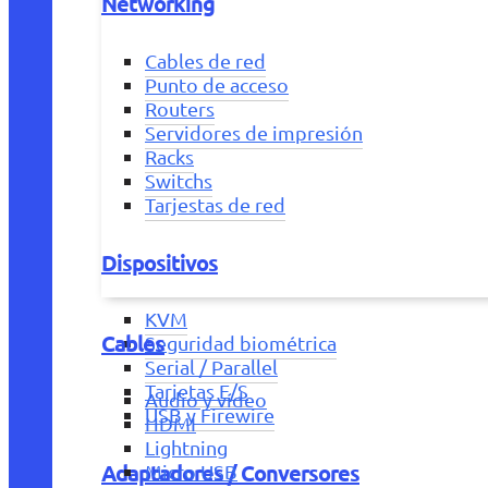
Networking
Cables de red
Punto de acceso
Routers
Servidores de impresión
Racks
Switchs
Tarjestas de red
Dispositivos
KVM
Cables
Seguridad biométrica
Serial / Parallel
Tarjetas E/S
Audio y vídeo
USB y Firewire
HDMI
Lightning
Adaptadores / Conversores
Micro USB