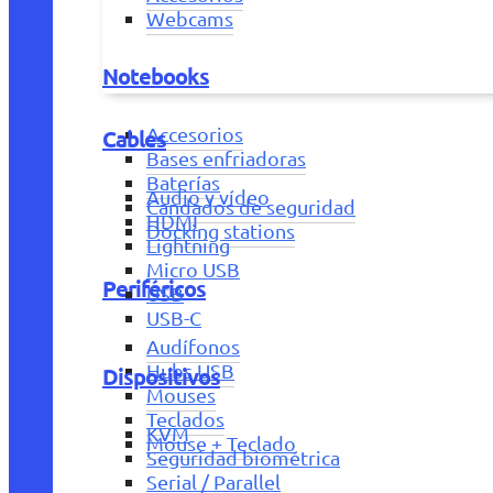
Webcams
Notebooks
Accesorios
Cables
Bases enfriadoras
Baterías
Audio y vídeo
Candados de seguridad
HDMI
Docking stations
Lightning
Micro USB
Periféricos
USB
USB-C
Audífonos
Hubs USB
Dispositivos
Mouses
Teclados
KVM
Mouse + Teclado
Seguridad biométrica
Serial / Parallel