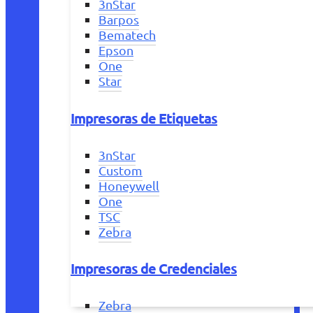
3nStar
Barpos
Bematech
Epson
One
Star
Impresoras de Etiquetas
3nStar
Custom
Honeywell
One
TSC
Zebra
Impresoras de Credenciales
Zebra