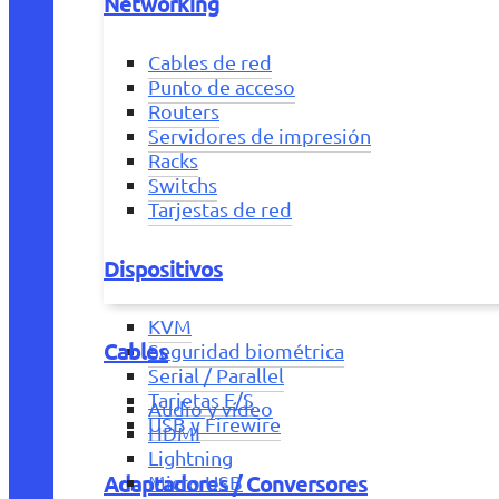
Networking
Cables de red
Punto de acceso
Routers
Servidores de impresión
Racks
Switchs
Tarjestas de red
Dispositivos
KVM
Cables
Seguridad biométrica
Serial / Parallel
Tarjetas E/S
Audio y vídeo
USB y Firewire
HDMI
Lightning
Adaptadores / Conversores
Micro USB