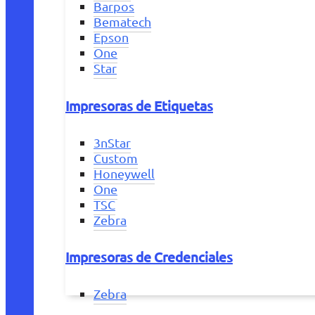
Barpos
Bematech
Epson
One
Star
Impresoras de Etiquetas
3nStar
Custom
Honeywell
One
TSC
Zebra
Impresoras de Credenciales
Zebra