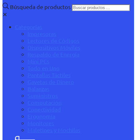
Búsqueda de productos
✕
Categorías
Impresoras
Lectores de Códigos
Dispositivos Móviles
Respaldo de Energía
Mini PCs
Todo en Uno
Pantallas Táctiles
Gavetas de Dinero
Balanzas
Suministros
Computación
Conectividad
Ergonomía
Monitores
Maletines y Mochilas