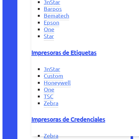
3nStar
Barpos
Bematech
Epson
One
Star
Impresoras de Etiquetas
3nStar
Custom
Honeywell
One
TSC
Zebra
Impresoras de Credenciales
Zebra