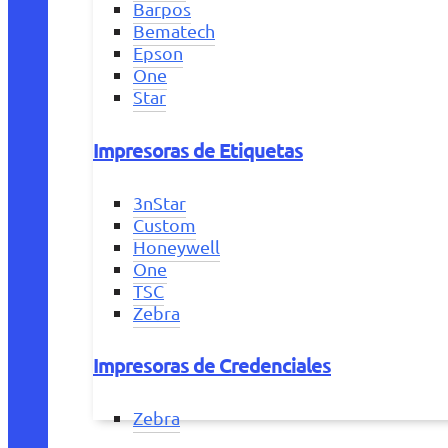
Barpos
Bematech
Epson
One
Star
Impresoras de Etiquetas
3nStar
Custom
Honeywell
One
TSC
Zebra
Impresoras de Credenciales
Zebra