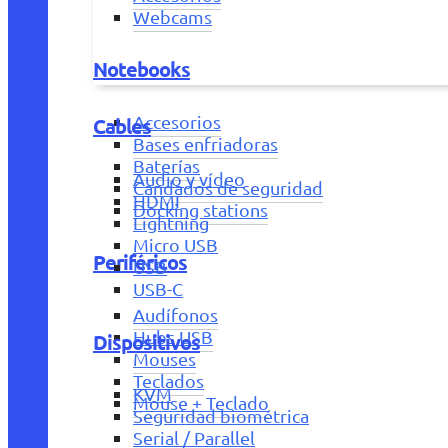
Webcams
Notebooks
Accesorios
Cables
Bases enfriadoras
Baterías
Audio y vídeo
Candados de seguridad
HDMI
Docking stations
Lightning
Micro USB
Periféricos
USB
USB-C
Audífonos
Hubs USB
Dispositivos
Mouses
Teclados
KVM
Mouse + Teclado
Seguridad biométrica
Serial / Parallel