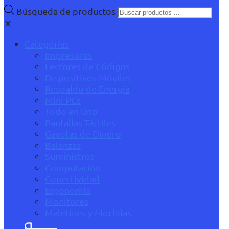
Búsqueda de productos
✕
Categorías
Impresoras
Lectores de Códigos
Dispositivos Móviles
Respaldo de Energía
Mini PCs
Todo en Uno
Pantallas Táctiles
Gavetas de Dinero
Balanzas
Suministros
Computación
Conectividad
Ergonomía
Monitores
Maletines y Mochilas