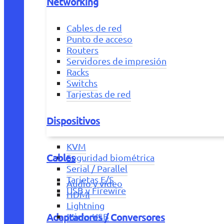
Networking
Cables de red
Punto de acceso
Routers
Servidores de impresión
Racks
Switchs
Tarjestas de red
Dispositivos
KVM
Cables
Seguridad biométrica
Serial / Parallel
Tarjetas E/S
Audio y vídeo
USB y Firewire
HDMI
Lightning
Adaptadores / Conversores
Micro USB