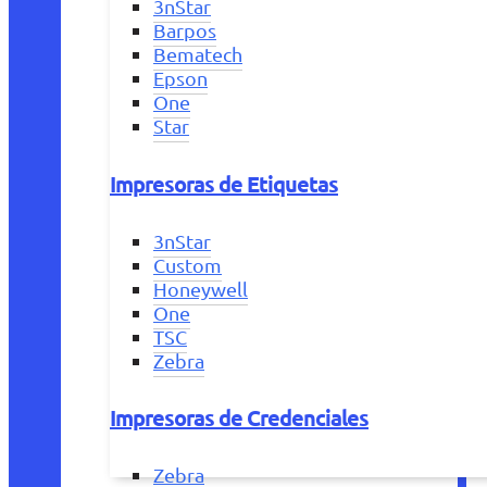
3nStar
Barpos
Bematech
Epson
One
Star
Impresoras de Etiquetas
3nStar
Custom
Honeywell
One
TSC
Zebra
Impresoras de Credenciales
Zebra