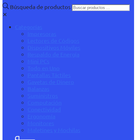
Búsqueda de productos
✕
Categorías
Impresoras
Lectores de Códigos
Dispositivos Móviles
Respaldo de Energía
Mini PCs
Todo en Uno
Pantallas Táctiles
Gavetas de Dinero
Balanzas
Suministros
Computación
Conectividad
Ergonomía
Monitores
Maletines y Mochilas