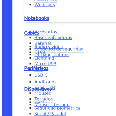
Webcams
Notebooks
Accesorios
Cables
Bases enfriadoras
Baterías
Audio y vídeo
Candados de seguridad
HDMI
Docking stations
Lightning
Micro USB
Periféricos
USB
USB-C
Audífonos
Hubs USB
Dispositivos
Mouses
Teclados
KVM
Mouse + Teclado
Seguridad biométrica
Serial / Parallel