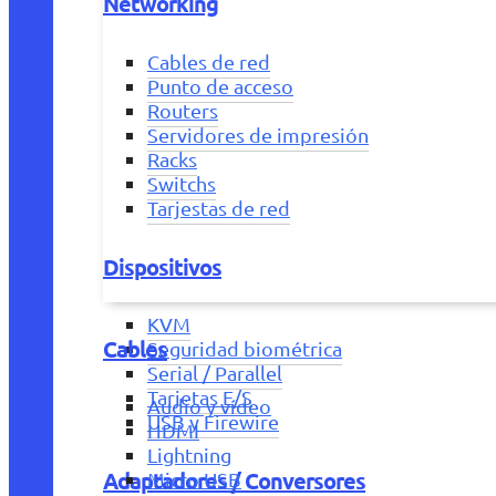
Networking
Cables de red
Punto de acceso
Routers
Servidores de impresión
Racks
Switchs
Tarjestas de red
Dispositivos
KVM
Cables
Seguridad biométrica
Serial / Parallel
Tarjetas E/S
Audio y vídeo
USB y Firewire
HDMI
Lightning
Adaptadores / Conversores
Micro USB