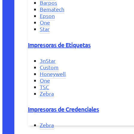
Barpos
Bematech
Epson
One
Star
Impresoras de Etiquetas
3nStar
Custom
Honeywell
One
TSC
Zebra
Impresoras de Credenciales
Zebra