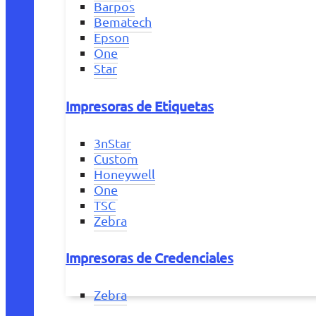
Barpos
Bematech
Epson
One
Star
Impresoras de Etiquetas
3nStar
Custom
Honeywell
One
TSC
Zebra
Impresoras de Credenciales
Zebra