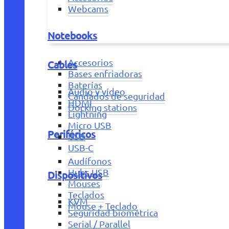
Webcams
Notebooks
Accesorios
Cables
Bases enfriadoras
Baterías
Audio y vídeo
Candados de seguridad
HDMI
Docking stations
Lightning
Micro USB
Periféricos
USB
USB-C
Audífonos
Hubs USB
Dispositivos
Mouses
Teclados
KVM
Mouse + Teclado
Seguridad biométrica
Serial / Parallel