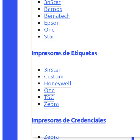
3nStar
Barpos
Bematech
Epson
One
Star
Impresoras de Etiquetas
3nStar
Custom
Honeywell
One
TSC
Zebra
Impresoras de Credenciales
Zebra