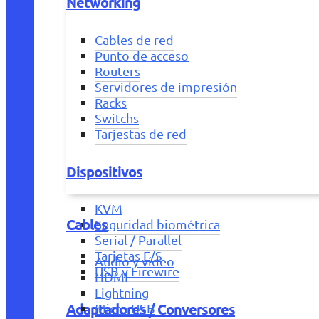
Networking
Cables de red
Punto de acceso
Routers
Servidores de impresión
Racks
Switchs
Tarjestas de red
Dispositivos
KVM
Cables
Seguridad biométrica
Serial / Parallel
Tarjetas E/S
Audio y vídeo
USB y Firewire
HDMI
Lightning
Adaptadores / Conversores
Micro USB