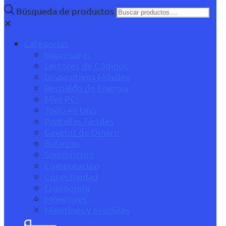
Búsqueda de productos
✕
Categorías
Impresoras
Lectores de Códigos
Dispositivos Móviles
Respaldo de Energía
Mini PCs
Todo en Uno
Pantallas Táctiles
Gavetas de Dinero
Balanzas
Suministros
Computación
Conectividad
Ergonomía
Monitores
Maletines y Mochilas