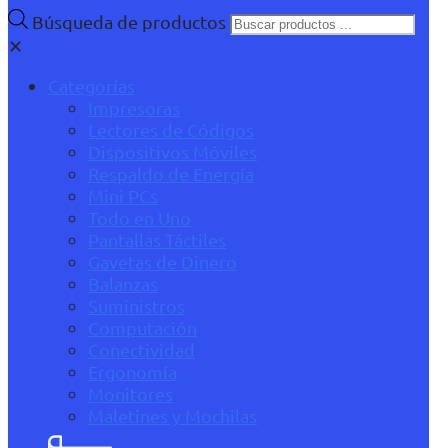
Búsqueda de productos
✕
Categorías
Impresoras
Lectores de Códigos
Dispositivos Móviles
Respaldo de Energía
Mini PCs
Todo en Uno
Pantallas Táctiles
Gavetas de Dinero
Balanzas
Suministros
Computación
Conectividad
Ergonomía
Monitores
Maletines y Mochilas