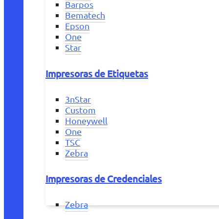
Barpos
Bematech
Epson
One
Star
Impresoras de Etiquetas
3nStar
Custom
Honeywell
One
TSC
Zebra
Impresoras de Credenciales
Zebra