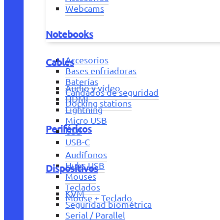
Webcams
Notebooks
Accesorios
Cables
Bases enfriadoras
Baterías
Audio y vídeo
Candados de seguridad
HDMI
Docking stations
Lightning
Micro USB
Periféricos
USB
USB-C
Audífonos
Hubs USB
Dispositivos
Mouses
Teclados
KVM
Mouse + Teclado
Seguridad biométrica
Serial / Parallel