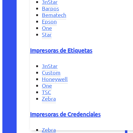
3nStar
Barpos
Bematech
Epson
One
Star
Impresoras de Etiquetas
3nStar
Custom
Honeywell
One
TSC
Zebra
Impresoras de Credenciales
Zebra