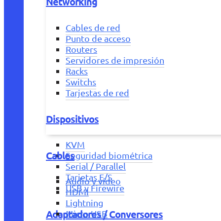
Networking
Cables de red
Punto de acceso
Routers
Servidores de impresión
Racks
Switchs
Tarjestas de red
Dispositivos
KVM
Cables
Seguridad biométrica
Serial / Parallel
Tarjetas E/S
Audio y vídeo
USB y Firewire
HDMI
Lightning
Adaptadores / Conversores
Micro USB