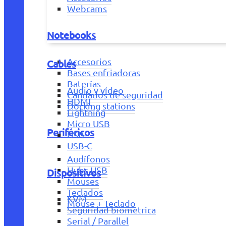
Webcams
Notebooks
Accesorios
Cables
Bases enfriadoras
Baterías
Audio y vídeo
Candados de seguridad
HDMI
Docking stations
Lightning
Micro USB
Periféricos
USB
USB-C
Audífonos
Hubs USB
Dispositivos
Mouses
Teclados
KVM
Mouse + Teclado
Seguridad biométrica
Serial / Parallel