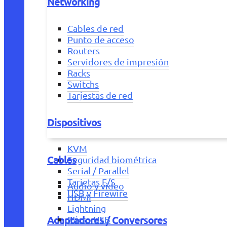
Networking
Cables de red
Punto de acceso
Routers
Servidores de impresión
Racks
Switchs
Tarjestas de red
Dispositivos
KVM
Cables
Seguridad biométrica
Serial / Parallel
Tarjetas E/S
Audio y vídeo
USB y Firewire
HDMI
Lightning
Adaptadores / Conversores
Micro USB