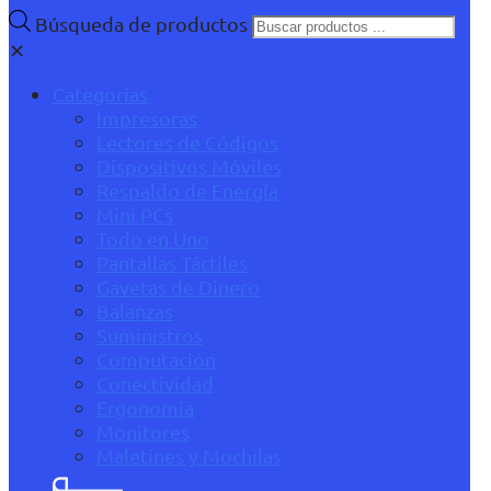
Búsqueda de productos
✕
Categorías
Impresoras
Lectores de Códigos
Dispositivos Móviles
Respaldo de Energía
Mini PCs
Todo en Uno
Pantallas Táctiles
Gavetas de Dinero
Balanzas
Suministros
Computación
Conectividad
Ergonomía
Monitores
Maletines y Mochilas