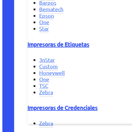
Barpos
Bematech
Epson
One
Star
Impresoras de Etiquetas
3nStar
Custom
Honeywell
One
TSC
Zebra
Impresoras de Credenciales
Zebra