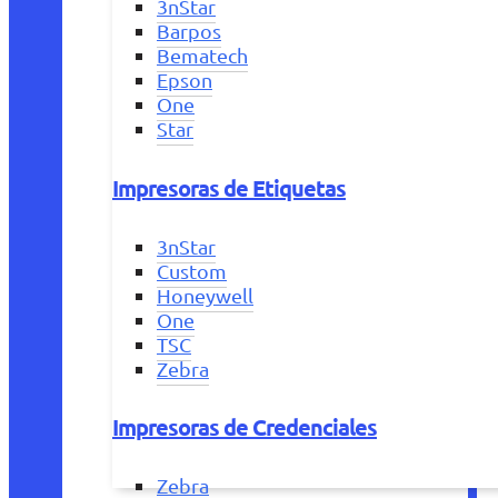
3nStar
Barpos
Bematech
Epson
One
Star
Impresoras de Etiquetas
3nStar
Custom
Honeywell
One
TSC
Zebra
Impresoras de Credenciales
Zebra