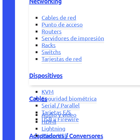
Networking
Cables de red
Punto de acceso
Routers
Servidores de impresión
Racks
Switchs
Tarjestas de red
Dispositivos
KVM
Cables
Seguridad biométrica
Serial / Parallel
Tarjetas E/S
Audio y vídeo
USB y Firewire
HDMI
Lightning
Adaptadores / Conversores
Micro USB