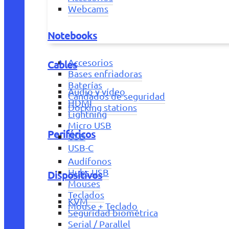
Webcams
Notebooks
Accesorios
Cables
Bases enfriadoras
Baterías
Audio y vídeo
Candados de seguridad
HDMI
Docking stations
Lightning
Micro USB
Periféricos
USB
USB-C
Audífonos
Hubs USB
Dispositivos
Mouses
Teclados
KVM
Mouse + Teclado
Seguridad biométrica
Serial / Parallel