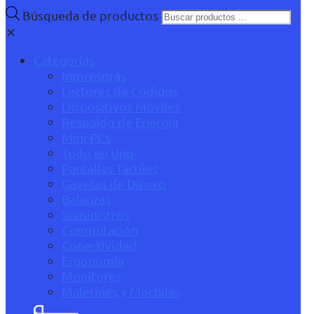
Búsqueda de productos
✕
Categorías
Impresoras
Lectores de Códigos
Dispositivos Móviles
Respaldo de Energía
Mini PCs
Todo en Uno
Pantallas Táctiles
Gavetas de Dinero
Balanzas
Suministros
Computación
Conectividad
Ergonomía
Monitores
Maletines y Mochilas