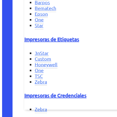
Barpos
Bematech
Epson
One
Star
Impresoras de Etiquetas
3nStar
Custom
Honeywell
One
TSC
Zebra
Impresoras de Credenciales
Zebra