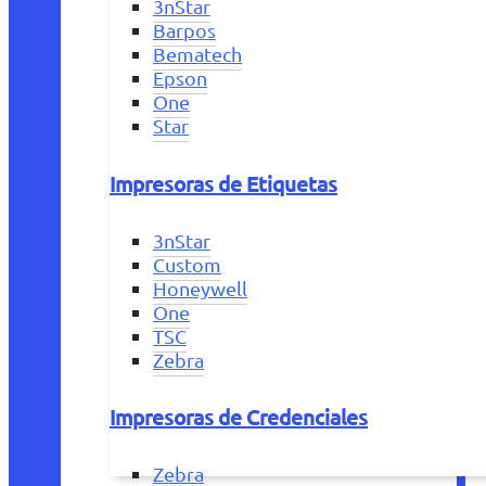
3nStar
Barpos
Bematech
Epson
One
Star
Impresoras de Etiquetas
3nStar
Custom
Honeywell
One
TSC
Zebra
Impresoras de Credenciales
Zebra