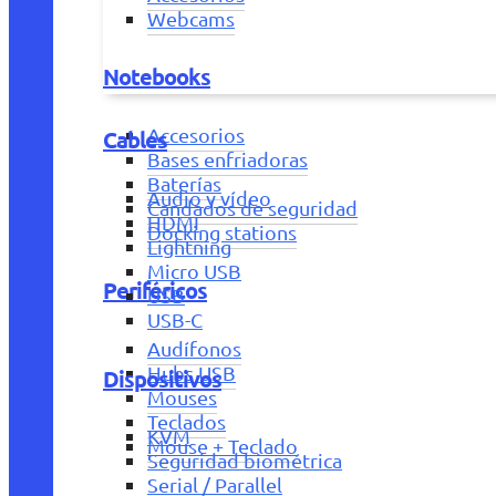
Webcams
Notebooks
Accesorios
Cables
Bases enfriadoras
Baterías
Audio y vídeo
Candados de seguridad
HDMI
Docking stations
Lightning
Micro USB
Periféricos
USB
USB-C
Audífonos
Hubs USB
Dispositivos
Mouses
Teclados
KVM
Mouse + Teclado
Seguridad biométrica
Serial / Parallel