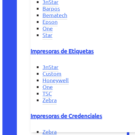
3nStar
Barpos
Bematech
Epson
One
Star
Impresoras de Etiquetas
3nStar
Custom
Honeywell
One
TSC
Zebra
Impresoras de Credenciales
Zebra