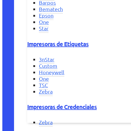
Barpos
Bematech
Epson
One
Star
Impresoras de Etiquetas
3nStar
Custom
Honeywell
One
TSC
Zebra
Impresoras de Credenciales
Zebra