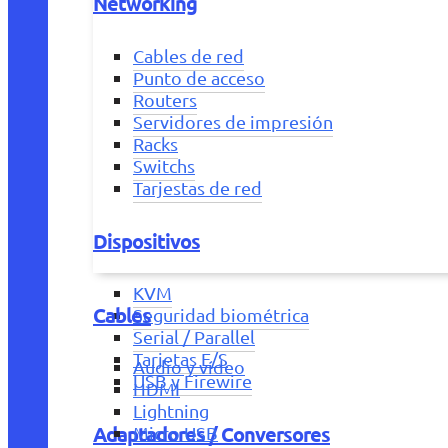
Networking
Cables de red
Punto de acceso
Routers
Servidores de impresión
Racks
Switchs
Tarjestas de red
Dispositivos
KVM
Cables
Seguridad biométrica
Serial / Parallel
Tarjetas E/S
Audio y vídeo
USB y Firewire
HDMI
Lightning
Adaptadores / Conversores
Micro USB