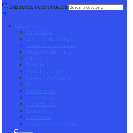
Búsqueda de productos
✕
Categorías
Impresoras
Lectores de Códigos
Dispositivos Móviles
Respaldo de Energía
Mini PCs
Todo en Uno
Pantallas Táctiles
Gavetas de Dinero
Balanzas
Suministros
Computación
Conectividad
Ergonomía
Monitores
Maletines y Mochilas