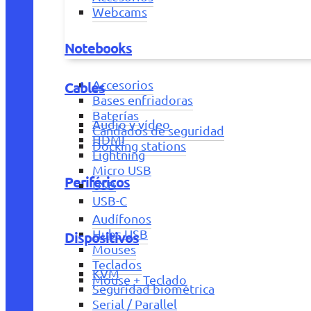
Webcams
Notebooks
Accesorios
Cables
Bases enfriadoras
Baterías
Audio y vídeo
Candados de seguridad
HDMI
Docking stations
Lightning
Micro USB
Periféricos
USB
USB-C
Audífonos
Hubs USB
Dispositivos
Mouses
Teclados
KVM
Mouse + Teclado
Seguridad biométrica
Serial / Parallel