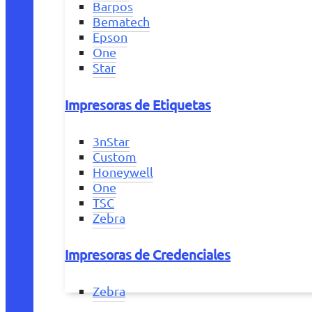
Barpos
Bematech
Epson
One
Star
Impresoras de Etiquetas
3nStar
Custom
Honeywell
One
TSC
Zebra
Impresoras de Credenciales
Zebra