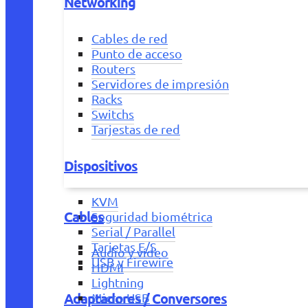
Networking
Cables de red
Punto de acceso
Routers
Servidores de impresión
Racks
Switchs
Tarjestas de red
Dispositivos
KVM
Cables
Seguridad biométrica
Serial / Parallel
Tarjetas E/S
Audio y vídeo
USB y Firewire
HDMI
Lightning
Adaptadores / Conversores
Micro USB