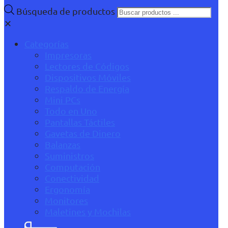
Búsqueda de productos
✕
Categorías
Impresoras
Lectores de Códigos
Dispositivos Móviles
Respaldo de Energía
Mini PCs
Todo en Uno
Pantallas Táctiles
Gavetas de Dinero
Balanzas
Suministros
Computación
Conectividad
Ergonomía
Monitores
Maletines y Mochilas