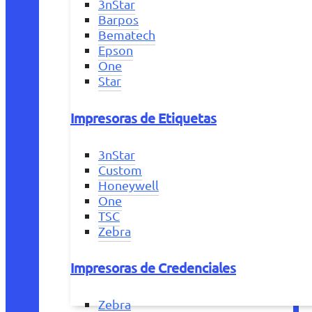
3nStar
Barpos
Bematech
Epson
One
Star
Impresoras de Etiquetas
3nStar
Custom
Honeywell
One
TSC
Zebra
Impresoras de Credenciales
Zebra