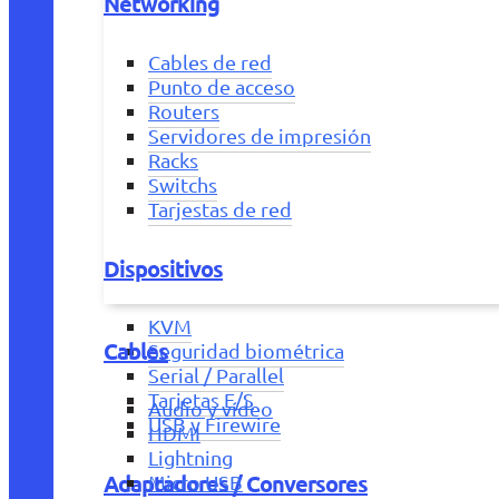
Networking
Cables de red
Punto de acceso
Routers
Servidores de impresión
Racks
Switchs
Tarjestas de red
Dispositivos
KVM
Cables
Seguridad biométrica
Serial / Parallel
Tarjetas E/S
Audio y vídeo
USB y Firewire
HDMI
Lightning
Adaptadores / Conversores
Micro USB