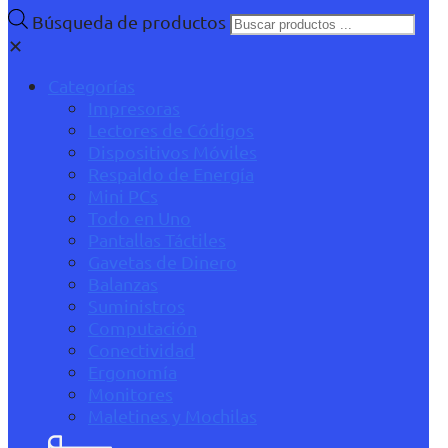
Búsqueda de productos
✕
Categorías
Impresoras
Lectores de Códigos
Dispositivos Móviles
Respaldo de Energía
Mini PCs
Todo en Uno
Pantallas Táctiles
Gavetas de Dinero
Balanzas
Suministros
Computación
Conectividad
Ergonomía
Monitores
Maletines y Mochilas