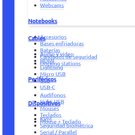
Webcams
Notebooks
Accesorios
Cables
Bases enfriadoras
Baterías
Audio y vídeo
Candados de seguridad
HDMI
Docking stations
Lightning
Micro USB
Periféricos
USB
USB-C
Audífonos
Hubs USB
Dispositivos
Mouses
Teclados
KVM
Mouse + Teclado
Seguridad biométrica
Serial / Parallel