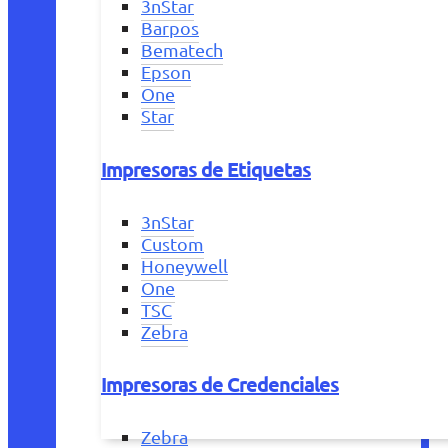
3nStar
Barpos
Bematech
Epson
One
Star
Impresoras de Etiquetas
3nStar
Custom
Honeywell
One
TSC
Zebra
Impresoras de Credenciales
Zebra