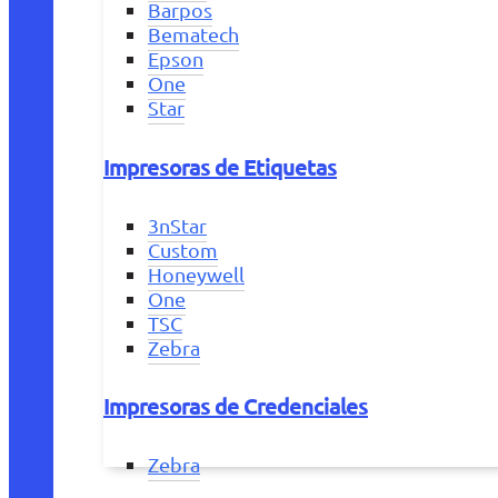
Barpos
Bematech
Epson
One
Star
Impresoras de Etiquetas
3nStar
Custom
Honeywell
One
TSC
Zebra
Impresoras de Credenciales
Zebra