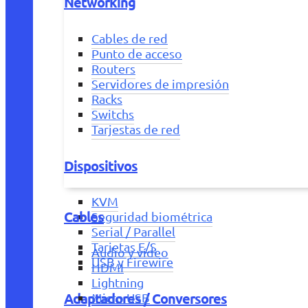
Networking
Cables de red
Punto de acceso
Routers
Servidores de impresión
Racks
Switchs
Tarjestas de red
Dispositivos
KVM
Cables
Seguridad biométrica
Serial / Parallel
Tarjetas E/S
Audio y vídeo
USB y Firewire
HDMI
Lightning
Adaptadores / Conversores
Micro USB