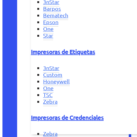
3nStar
Barpos
Bematech
Epson
One
Star
Impresoras de Etiquetas
3nStar
Custom
Honeywell
One
TSC
Zebra
Impresoras de Credenciales
Zebra