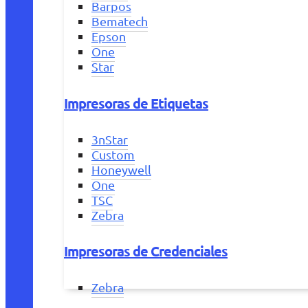
Barpos
Bematech
Epson
One
Star
Impresoras de Etiquetas
3nStar
Custom
Honeywell
One
TSC
Zebra
Impresoras de Credenciales
Zebra