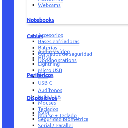
Webcams
Notebooks
Accesorios
Cables
Bases enfriadoras
Baterías
Audio y vídeo
Candados de seguridad
HDMI
Docking stations
Lightning
Micro USB
Periféricos
USB
USB-C
Audífonos
Hubs USB
Dispositivos
Mouses
Teclados
KVM
Mouse + Teclado
Seguridad biométrica
Serial / Parallel