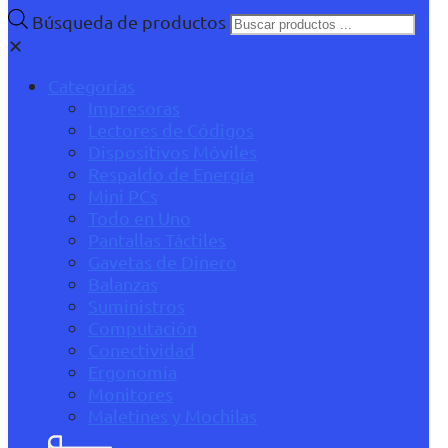
Búsqueda de productos
✕
Categorías
Impresoras
Lectores de Códigos
Dispositivos Móviles
Respaldo de Energía
Mini PCs
Todo en Uno
Pantallas Táctiles
Gavetas de Dinero
Balanzas
Suministros
Computación
Conectividad
Ergonomía
Monitores
Maletines y Mochilas