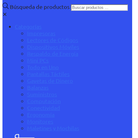
Búsqueda de productos
✕
Categorías
Impresoras
Lectores de Códigos
Dispositivos Móviles
Respaldo de Energía
Mini PCs
Todo en Uno
Pantallas Táctiles
Gavetas de Dinero
Balanzas
Suministros
Computación
Conectividad
Ergonomía
Monitores
Maletines y Mochilas