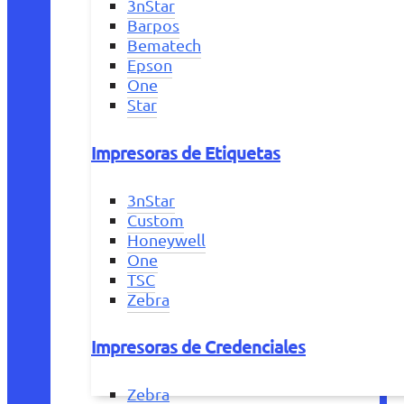
3nStar
Barpos
Bematech
Epson
One
Star
Impresoras de Etiquetas
3nStar
Custom
Honeywell
One
TSC
Zebra
Impresoras de Credenciales
Zebra