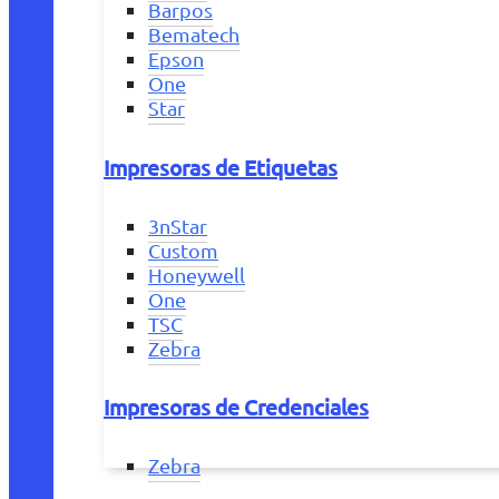
Barpos
Bematech
Epson
One
Star
Impresoras de Etiquetas
3nStar
Custom
Honeywell
One
TSC
Zebra
Impresoras de Credenciales
Zebra