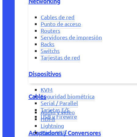
Networking
Cables de red
Punto de acceso
Routers
Servidores de impresión
Racks
Switchs
Tarjestas de red
Dispositivos
KVM
Cables
Seguridad biométrica
Serial / Parallel
Tarjetas E/S
Audio y vídeo
USB y Firewire
HDMI
Lightning
Adaptadores / Conversores
Micro USB