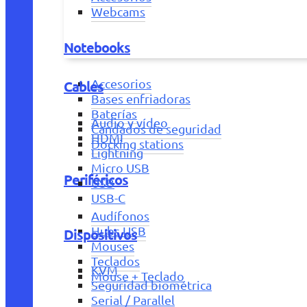
Webcams
Notebooks
Accesorios
Cables
Bases enfriadoras
Baterías
Audio y vídeo
Candados de seguridad
HDMI
Docking stations
Lightning
Micro USB
Periféricos
USB
USB-C
Audífonos
Hubs USB
Dispositivos
Mouses
Teclados
KVM
Mouse + Teclado
Seguridad biométrica
Serial / Parallel