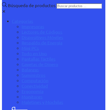
Búsqueda de productos
✕
Categorías
Impresoras
Lectores de Códigos
Dispositivos Móviles
Respaldo de Energía
Mini PCs
Todo en Uno
Pantallas Táctiles
Gavetas de Dinero
Balanzas
Suministros
Computación
Conectividad
Ergonomía
Monitores
Maletines y Mochilas