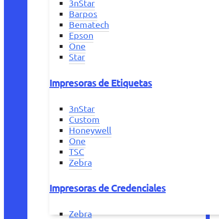
3nStar
Barpos
Bematech
Epson
One
Star
Impresoras de Etiquetas
3nStar
Custom
Honeywell
One
TSC
Zebra
Impresoras de Credenciales
Zebra