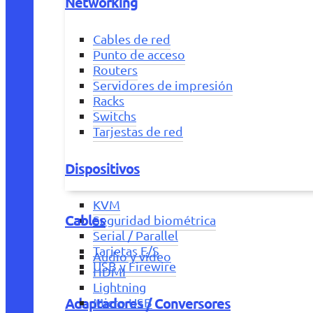
Networking
Cables de red
Punto de acceso
Routers
Servidores de impresión
Racks
Switchs
Tarjestas de red
Dispositivos
KVM
Cables
Seguridad biométrica
Serial / Parallel
Tarjetas E/S
Audio y vídeo
USB y Firewire
HDMI
Lightning
Adaptadores / Conversores
Micro USB