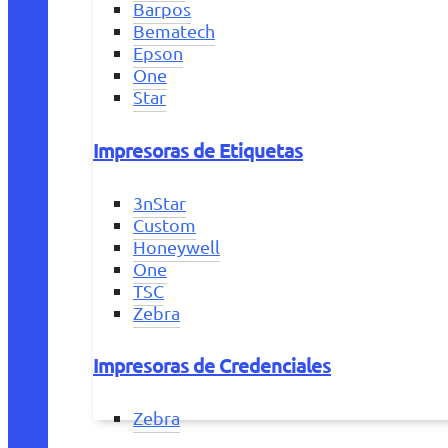
Barpos
Bematech
Epson
One
Star
Impresoras de Etiquetas
3nStar
Custom
Honeywell
One
TSC
Zebra
Impresoras de Credenciales
Zebra