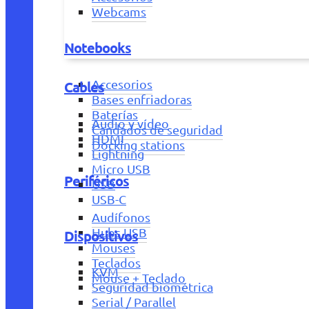
Webcams
Notebooks
Accesorios
Cables
Bases enfriadoras
Baterías
Audio y vídeo
Candados de seguridad
HDMI
Docking stations
Lightning
Micro USB
Periféricos
USB
USB-C
Audífonos
Hubs USB
Dispositivos
Mouses
Teclados
KVM
Mouse + Teclado
Seguridad biométrica
Serial / Parallel