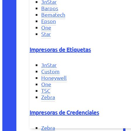
3nStar
Barpos
Bematech
Epson
One
Star
Impresoras de Etiquetas
3nStar
Custom
Honeywell
One
TSC
Zebra
Impresoras de Credenciales
Zebra