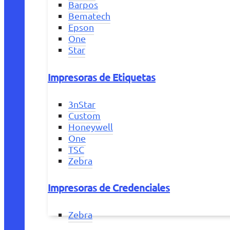
Barpos
Bematech
Epson
One
Star
Impresoras de Etiquetas
3nStar
Custom
Honeywell
One
TSC
Zebra
Impresoras de Credenciales
Zebra