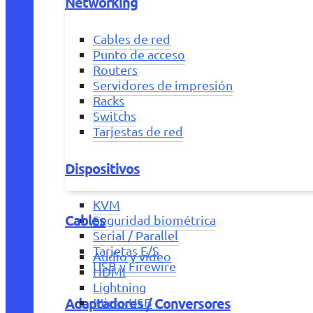
Networking
Cables de red
Punto de acceso
Routers
Servidores de impresión
Racks
Switchs
Tarjestas de red
Dispositivos
KVM
Cables
Seguridad biométrica
Serial / Parallel
Tarjetas E/S
Audio y vídeo
USB y Firewire
HDMI
Lightning
Adaptadores / Conversores
Micro USB