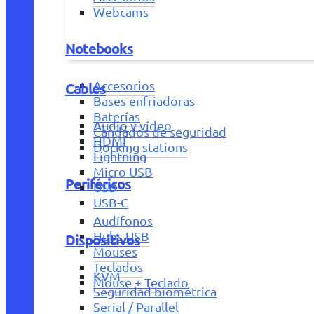
Webcams
Notebooks
Accesorios
Cables
Bases enfriadoras
Baterías
Audio y vídeo
Candados de seguridad
HDMI
Docking stations
Lightning
Micro USB
Periféricos
USB
USB-C
Audífonos
Hubs USB
Dispositivos
Mouses
Teclados
KVM
Mouse + Teclado
Seguridad biométrica
Serial / Parallel