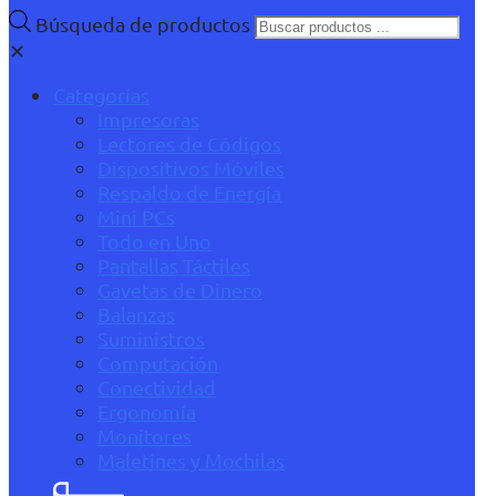
Búsqueda de productos
✕
Categorías
Impresoras
Lectores de Códigos
Dispositivos Móviles
Respaldo de Energía
Mini PCs
Todo en Uno
Pantallas Táctiles
Gavetas de Dinero
Balanzas
Suministros
Computación
Conectividad
Ergonomía
Monitores
Maletines y Mochilas