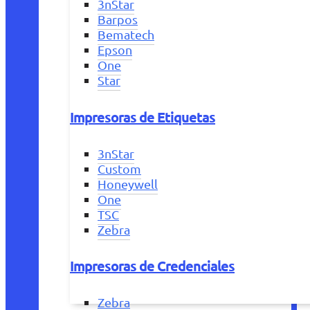
3nStar
Barpos
Bematech
Epson
One
Star
Impresoras de Etiquetas
3nStar
Custom
Honeywell
One
TSC
Zebra
Impresoras de Credenciales
Zebra