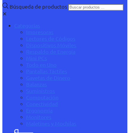
Búsqueda de productos
✕
Categorías
Impresoras
Lectores de Códigos
Dispositivos Móviles
Respaldo de Energía
Mini PCs
Todo en Uno
Pantallas Táctiles
Gavetas de Dinero
Balanzas
Suministros
Computación
Conectividad
Ergonomía
Monitores
Maletines y Mochilas