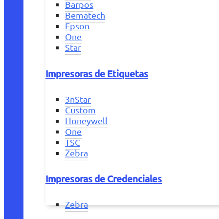
Barpos
Bematech
Epson
One
Star
Impresoras de Etiquetas
3nStar
Custom
Honeywell
One
TSC
Zebra
Impresoras de Credenciales
Zebra