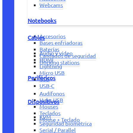
Webcams
Notebooks
Accesorios
Cables
Bases enfriadoras
Baterías
Audio y vídeo
Candados de seguridad
HDMI
Docking stations
Lightning
Micro USB
Periféricos
USB
USB-C
Audífonos
Hubs USB
Dispositivos
Mouses
Teclados
KVM
Mouse + Teclado
Seguridad biométrica
Serial / Parallel