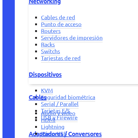
Networking
Cables de red
Punto de acceso
Routers
Servidores de impresión
Racks
Switchs
Tarjestas de red
Dispositivos
KVM
Cables
Seguridad biométrica
Serial / Parallel
Tarjetas E/S
Audio y vídeo
USB y Firewire
HDMI
Lightning
Adaptadores / Conversores
Micro USB