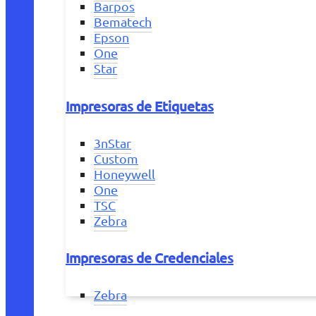
Barpos
Bematech
Epson
One
Star
Impresoras de Etiquetas
3nStar
Custom
Honeywell
One
TSC
Zebra
Impresoras de Credenciales
Zebra