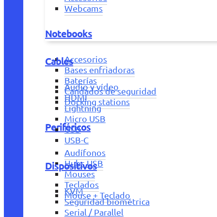
Webcams
Notebooks
Accesorios
Cables
Bases enfriadoras
Baterías
Audio y vídeo
Candados de seguridad
HDMI
Docking stations
Lightning
Micro USB
Periféricos
USB
USB-C
Audífonos
Hubs USB
Dispositivos
Mouses
Teclados
KVM
Mouse + Teclado
Seguridad biométrica
Serial / Parallel