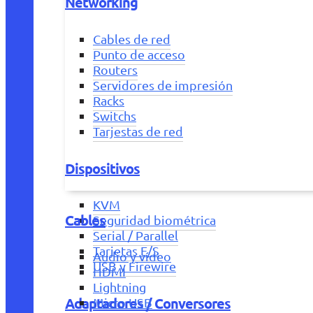
Networking
Cables de red
Punto de acceso
Routers
Servidores de impresión
Racks
Switchs
Tarjestas de red
Dispositivos
KVM
Cables
Seguridad biométrica
Serial / Parallel
Tarjetas E/S
Audio y vídeo
USB y Firewire
HDMI
Lightning
Adaptadores / Conversores
Micro USB