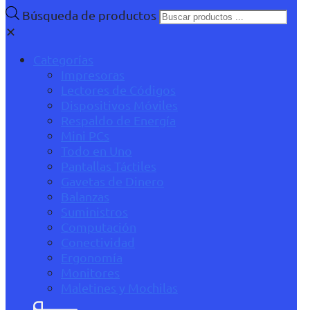
Búsqueda de productos
✕
Categorías
Impresoras
Lectores de Códigos
Dispositivos Móviles
Respaldo de Energía
Mini PCs
Todo en Uno
Pantallas Táctiles
Gavetas de Dinero
Balanzas
Suministros
Computación
Conectividad
Ergonomía
Monitores
Maletines y Mochilas