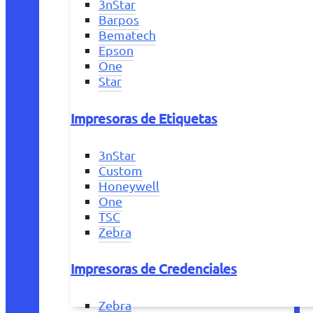
3nStar
Barpos
Bematech
Epson
One
Star
Impresoras de Etiquetas
3nStar
Custom
Honeywell
One
TSC
Zebra
Impresoras de Credenciales
Zebra