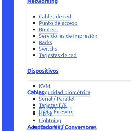
Networking
Cables de red
Punto de acceso
Routers
Servidores de impresión
Racks
Switchs
Tarjestas de red
Dispositivos
KVM
Cables
Seguridad biométrica
Serial / Parallel
Tarjetas E/S
Audio y vídeo
USB y Firewire
HDMI
Lightning
Adaptadores / Conversores
Micro USB