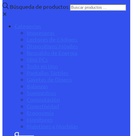
Búsqueda de productos
✕
Categorías
Impresoras
Lectores de Códigos
Dispositivos Móviles
Respaldo de Energía
Mini PCs
Todo en Uno
Pantallas Táctiles
Gavetas de Dinero
Balanzas
Suministros
Computación
Conectividad
Ergonomía
Monitores
Maletines y Mochilas