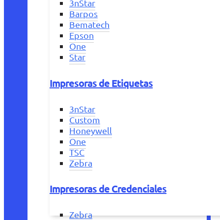
3nStar
Barpos
Bematech
Epson
One
Star
Impresoras de Etiquetas
3nStar
Custom
Honeywell
One
TSC
Zebra
Impresoras de Credenciales
Zebra