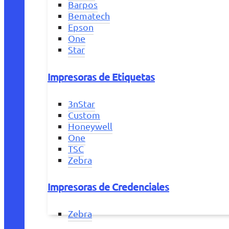
Barpos
Bematech
Epson
One
Star
Impresoras de Etiquetas
3nStar
Custom
Honeywell
One
TSC
Zebra
Impresoras de Credenciales
Zebra