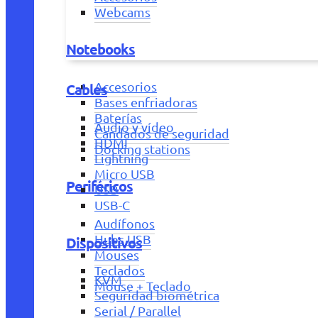
Webcams
Notebooks
Accesorios
Cables
Bases enfriadoras
Baterías
Audio y vídeo
Candados de seguridad
HDMI
Docking stations
Lightning
Micro USB
Periféricos
USB
USB-C
Audífonos
Hubs USB
Dispositivos
Mouses
Teclados
KVM
Mouse + Teclado
Seguridad biométrica
Serial / Parallel