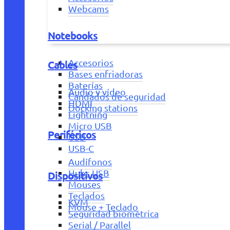
Webcams
Notebooks
Accesorios
Cables
Bases enfriadoras
Baterías
Audio y vídeo
Candados de seguridad
HDMI
Docking stations
Lightning
Micro USB
Periféricos
USB
USB-C
Audífonos
Hubs USB
Dispositivos
Mouses
Teclados
KVM
Mouse + Teclado
Seguridad biométrica
Serial / Parallel