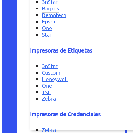
3nStar
Barpos
Bematech
Epson
One
Star
Impresoras de Etiquetas
3nStar
Custom
Honeywell
One
TSC
Zebra
Impresoras de Credenciales
Zebra