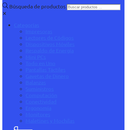
Búsqueda de productos
✕
Categorías
Impresoras
Lectores de Códigos
Dispositivos Móviles
Respaldo de Energía
Mini PCs
Todo en Uno
Pantallas Táctiles
Gavetas de Dinero
Balanzas
Suministros
Computación
Conectividad
Ergonomía
Monitores
Maletines y Mochilas