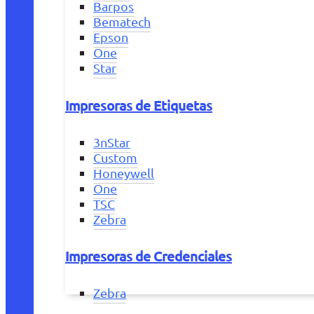
Barpos
Bematech
Epson
One
Star
Impresoras de Etiquetas
3nStar
Custom
Honeywell
One
TSC
Zebra
Impresoras de Credenciales
Zebra