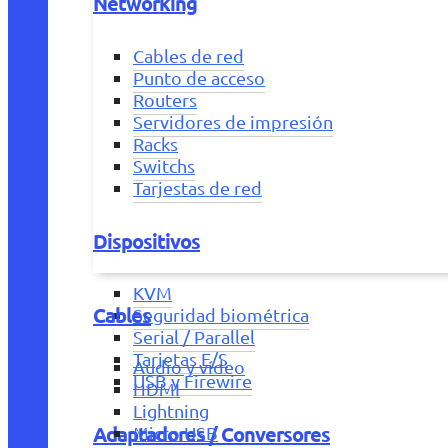
Networking
Cables de red
Punto de acceso
Routers
Servidores de impresión
Racks
Switchs
Tarjestas de red
Dispositivos
KVM
Cables
Seguridad biométrica
Serial / Parallel
Tarjetas E/S
Audio y vídeo
USB y Firewire
HDMI
Lightning
Adaptadores / Conversores
Micro USB