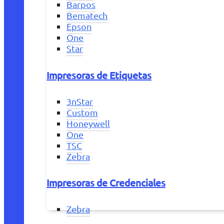
Barpos
Bematech
Epson
One
Star
Impresoras de Etiquetas
3nStar
Custom
Honeywell
One
TSC
Zebra
Impresoras de Credenciales
Zebra