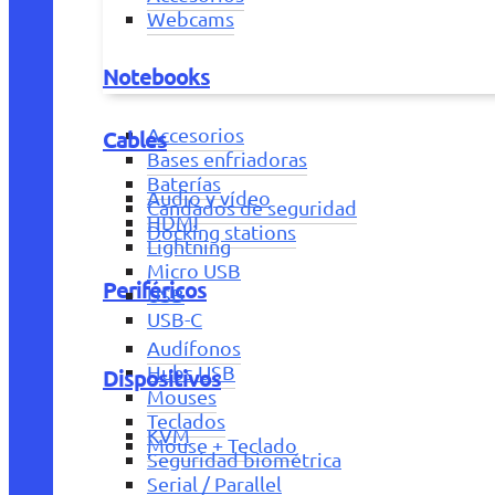
Webcams
Notebooks
Accesorios
Cables
Bases enfriadoras
Baterías
Audio y vídeo
Candados de seguridad
HDMI
Docking stations
Lightning
Micro USB
Periféricos
USB
USB-C
Audífonos
Hubs USB
Dispositivos
Mouses
Teclados
KVM
Mouse + Teclado
Seguridad biométrica
Serial / Parallel