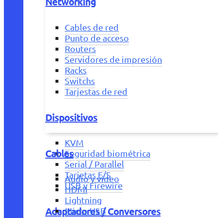
Networking
Cables de red
Punto de acceso
Routers
Servidores de impresión
Racks
Switchs
Tarjestas de red
Dispositivos
KVM
Cables
Seguridad biométrica
Serial / Parallel
Tarjetas E/S
Audio y vídeo
USB y Firewire
HDMI
Lightning
Adaptadores / Conversores
Micro USB