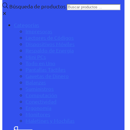
Búsqueda de productos
✕
Categorías
Impresoras
Lectores de Códigos
Dispositivos Móviles
Respaldo de Energía
Mini PCs
Todo en Uno
Pantallas Táctiles
Gavetas de Dinero
Balanzas
Suministros
Computación
Conectividad
Ergonomía
Monitores
Maletines y Mochilas