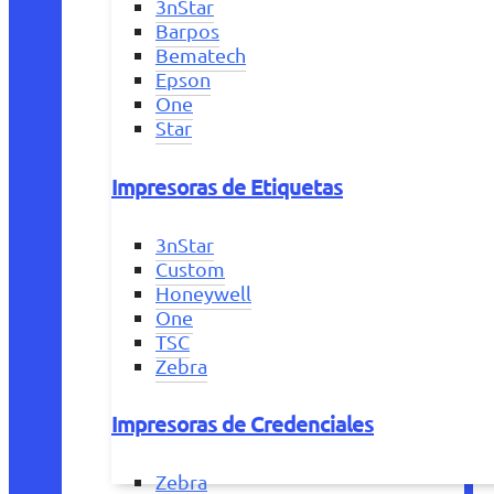
3nStar
Barpos
Bematech
Epson
One
Star
Impresoras de Etiquetas
3nStar
Custom
Honeywell
One
TSC
Zebra
Impresoras de Credenciales
Zebra