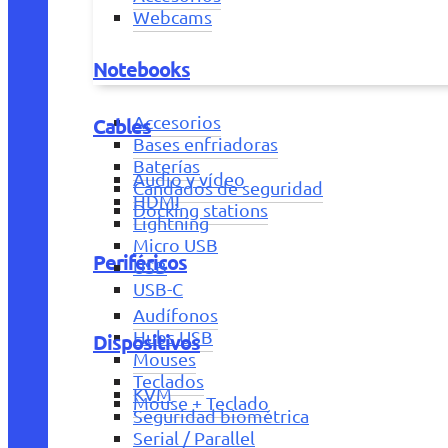
Webcams
Notebooks
Accesorios
Cables
Bases enfriadoras
Baterías
Audio y vídeo
Candados de seguridad
HDMI
Docking stations
Lightning
Micro USB
Periféricos
USB
USB-C
Audífonos
Hubs USB
Dispositivos
Mouses
Teclados
KVM
Mouse + Teclado
Seguridad biométrica
Serial / Parallel