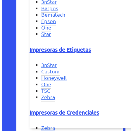
3nStar
Barpos
Bematech
Epson
One
Star
Impresoras de Etiquetas
3nStar
Custom
Honeywell
One
TSC
Zebra
Impresoras de Credenciales
Zebra