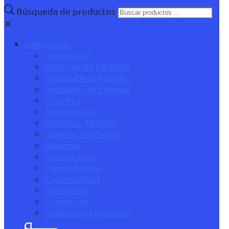
Búsqueda de productos
✕
Categorías
Impresoras
Lectores de Códigos
Dispositivos Móviles
Respaldo de Energía
Mini PCs
Todo en Uno
Pantallas Táctiles
Gavetas de Dinero
Balanzas
Suministros
Computación
Conectividad
Ergonomía
Monitores
Maletines y Mochilas