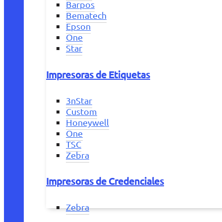
Barpos
Bematech
Epson
One
Star
Impresoras de Etiquetas
3nStar
Custom
Honeywell
One
TSC
Zebra
Impresoras de Credenciales
Zebra