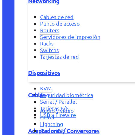
Networking
Cables de red
Punto de acceso
Routers
Servidores de impresión
Racks
Switchs
Tarjestas de red
Dispositivos
KVM
Cables
Seguridad biométrica
Serial / Parallel
Tarjetas E/S
Audio y vídeo
USB y Firewire
HDMI
Lightning
Adaptadores / Conversores
Micro USB