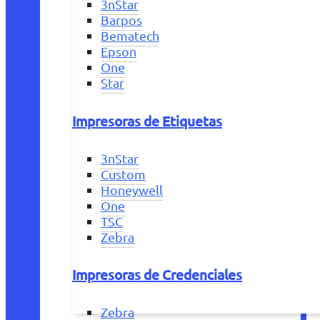
3nStar
Barpos
Bematech
Epson
One
Star
Impresoras de Etiquetas
3nStar
Custom
Honeywell
One
TSC
Zebra
Impresoras de Credenciales
Zebra