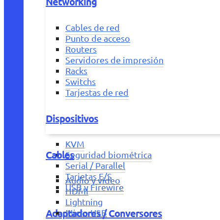
Networking
Cables de red
Punto de acceso
Routers
Servidores de impresión
Racks
Switchs
Tarjestas de red
Dispositivos
KVM
Cables
Seguridad biométrica
Serial / Parallel
Tarjetas E/S
Audio y vídeo
USB y Firewire
HDMI
Lightning
Adaptadores / Conversores
Micro USB