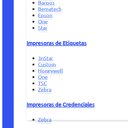
Barpos
Bematech
Epson
One
Star
Impresoras de Etiquetas
3nStar
Custom
Honeywell
One
TSC
Zebra
Impresoras de Credenciales
Zebra