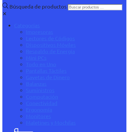
Búsqueda de productos
✕
Categorías
Impresoras
Lectores de Códigos
Dispositivos Móviles
Respaldo de Energía
Mini PCs
Todo en Uno
Pantallas Táctiles
Gavetas de Dinero
Balanzas
Suministros
Computación
Conectividad
Ergonomía
Monitores
Maletines y Mochilas