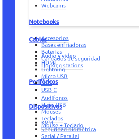
Webcams
Notebooks
Accesorios
Cables
Bases enfriadoras
Baterías
Audio y vídeo
Candados de seguridad
HDMI
Docking stations
Lightning
Micro USB
Periféricos
USB
USB-C
Audífonos
Hubs USB
Dispositivos
Mouses
Teclados
KVM
Mouse + Teclado
Seguridad biométrica
Serial / Parallel