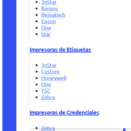
3nStar
Barpos
Bematech
Epson
One
Star
Impresoras de Etiquetas
3nStar
Custom
Honeywell
One
TSC
Zebra
Impresoras de Credenciales
Zebra