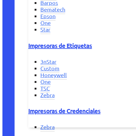
Barpos
Bematech
Epson
One
Star
Impresoras de Etiquetas
3nStar
Custom
Honeywell
One
TSC
Zebra
Impresoras de Credenciales
Zebra