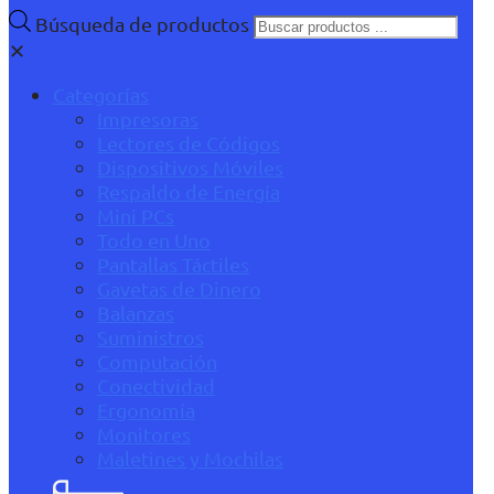
Búsqueda de productos
✕
Categorías
Impresoras
Lectores de Códigos
Dispositivos Móviles
Respaldo de Energía
Mini PCs
Todo en Uno
Pantallas Táctiles
Gavetas de Dinero
Balanzas
Suministros
Computación
Conectividad
Ergonomía
Monitores
Maletines y Mochilas