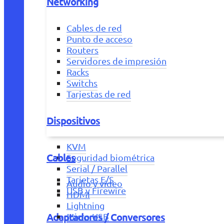
Networking
Cables de red
Punto de acceso
Routers
Servidores de impresión
Racks
Switchs
Tarjestas de red
Dispositivos
KVM
Cables
Seguridad biométrica
Serial / Parallel
Tarjetas E/S
Audio y vídeo
USB y Firewire
HDMI
Lightning
Adaptadores / Conversores
Micro USB