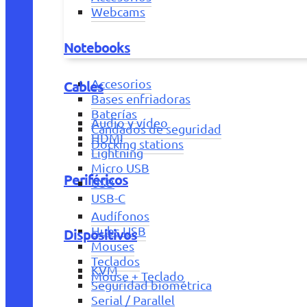
Webcams
Notebooks
Accesorios
Cables
Bases enfriadoras
Baterías
Audio y vídeo
Candados de seguridad
HDMI
Docking stations
Lightning
Micro USB
Periféricos
USB
USB-C
Audífonos
Hubs USB
Dispositivos
Mouses
Teclados
KVM
Mouse + Teclado
Seguridad biométrica
Serial / Parallel