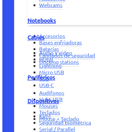
Webcams
Notebooks
Accesorios
Cables
Bases enfriadoras
Baterías
Audio y vídeo
Candados de seguridad
HDMI
Docking stations
Lightning
Micro USB
Periféricos
USB
USB-C
Audífonos
Hubs USB
Dispositivos
Mouses
Teclados
KVM
Mouse + Teclado
Seguridad biométrica
Serial / Parallel