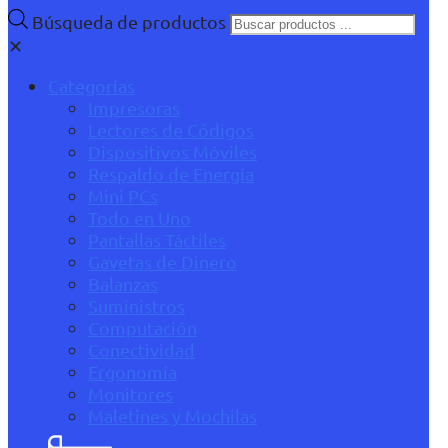
Búsqueda de productos
✕
Categorías
Impresoras
Lectores de Códigos
Dispositivos Móviles
Respaldo de Energía
Mini PCs
Todo en Uno
Pantallas Táctiles
Gavetas de Dinero
Balanzas
Suministros
Computación
Conectividad
Ergonomía
Monitores
Maletines y Mochilas