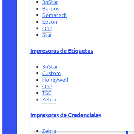
3nStar
Barpos
Bematech
Epson
One
Star
Impresoras de Etiquetas
3nStar
Custom
Honeywell
One
TSC
Zebra
Impresoras de Credenciales
Zebra