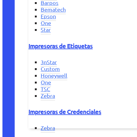
Barpos
Bematech
Epson
One
Star
Impresoras de Etiquetas
3nStar
Custom
Honeywell
One
TSC
Zebra
Impresoras de Credenciales
Zebra