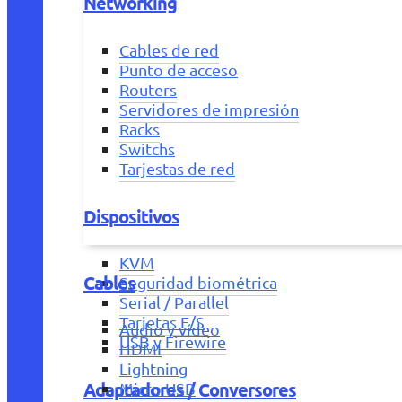
Networking
Cables de red
Punto de acceso
Routers
Servidores de impresión
Racks
Switchs
Tarjestas de red
Dispositivos
KVM
Cables
Seguridad biométrica
Serial / Parallel
Tarjetas E/S
Audio y vídeo
USB y Firewire
HDMI
Lightning
Adaptadores / Conversores
Micro USB