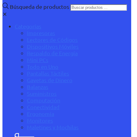
Búsqueda de productos
✕
Categorías
Impresoras
Lectores de Códigos
Dispositivos Móviles
Respaldo de Energía
Mini PCs
Todo en Uno
Pantallas Táctiles
Gavetas de Dinero
Balanzas
Suministros
Computación
Conectividad
Ergonomía
Monitores
Maletines y Mochilas