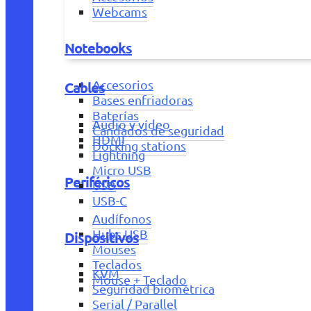
Webcams
Notebooks
Accesorios
Cables
Bases enfriadoras
Baterías
Audio y vídeo
Candados de seguridad
HDMI
Docking stations
Lightning
Micro USB
Periféricos
USB
USB-C
Audífonos
Hubs USB
Dispositivos
Mouses
Teclados
KVM
Mouse + Teclado
Seguridad biométrica
Serial / Parallel