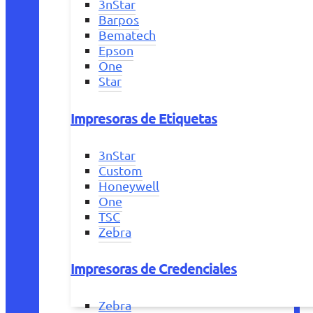
3nStar
Barpos
Bematech
Epson
One
Star
Impresoras de Etiquetas
3nStar
Custom
Honeywell
One
TSC
Zebra
Impresoras de Credenciales
Zebra