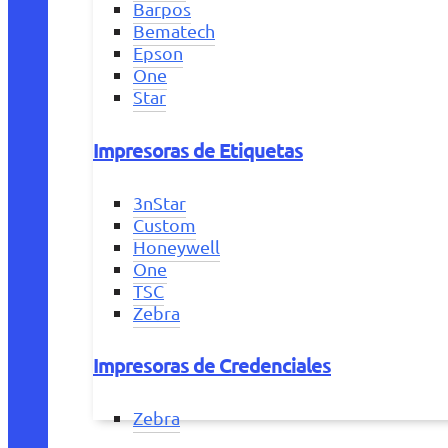
Barpos
Bematech
Epson
One
Star
Impresoras de Etiquetas
3nStar
Custom
Honeywell
One
TSC
Zebra
Impresoras de Credenciales
Zebra