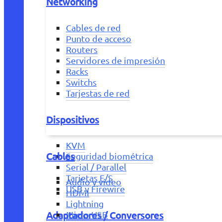
Networking
Cables de red
Punto de acceso
Routers
Servidores de impresión
Racks
Switchs
Tarjestas de red
Dispositivos
KVM
Cables
Seguridad biométrica
Serial / Parallel
Tarjetas E/S
Audio y vídeo
USB y Firewire
HDMI
Lightning
Adaptadores / Conversores
Micro USB