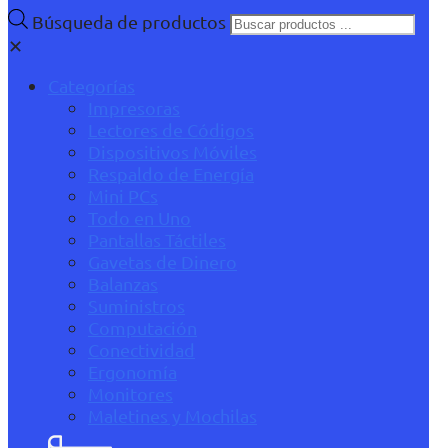
Búsqueda de productos
✕
Categorías
Impresoras
Lectores de Códigos
Dispositivos Móviles
Respaldo de Energía
Mini PCs
Todo en Uno
Pantallas Táctiles
Gavetas de Dinero
Balanzas
Suministros
Computación
Conectividad
Ergonomía
Monitores
Maletines y Mochilas