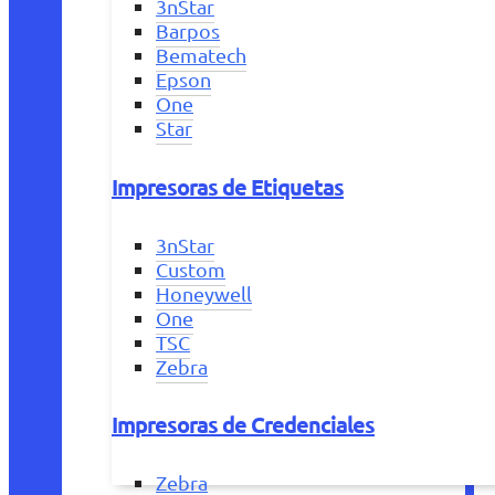
3nStar
Barpos
Bematech
Epson
One
Star
Impresoras de Etiquetas
3nStar
Custom
Honeywell
One
TSC
Zebra
Impresoras de Credenciales
Zebra