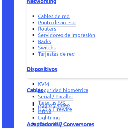
Networking
Cables de red
Punto de acceso
Routers
Servidores de impresión
Racks
Switchs
Tarjestas de red
Dispositivos
KVM
Cables
Seguridad biométrica
Serial / Parallel
Tarjetas E/S
Audio y vídeo
USB y Firewire
HDMI
Lightning
Adaptadores / Conversores
Micro USB