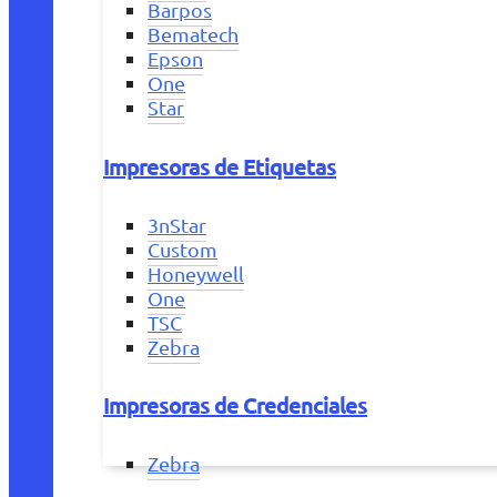
Barpos
Bematech
Epson
One
Star
Impresoras de Etiquetas
3nStar
Custom
Honeywell
One
TSC
Zebra
Impresoras de Credenciales
Zebra