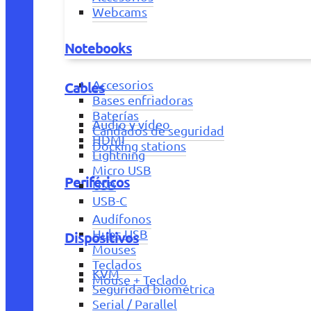
Webcams
Notebooks
Accesorios
Cables
Bases enfriadoras
Baterías
Audio y vídeo
Candados de seguridad
HDMI
Docking stations
Lightning
Micro USB
Periféricos
USB
USB-C
Audífonos
Hubs USB
Dispositivos
Mouses
Teclados
KVM
Mouse + Teclado
Seguridad biométrica
Serial / Parallel