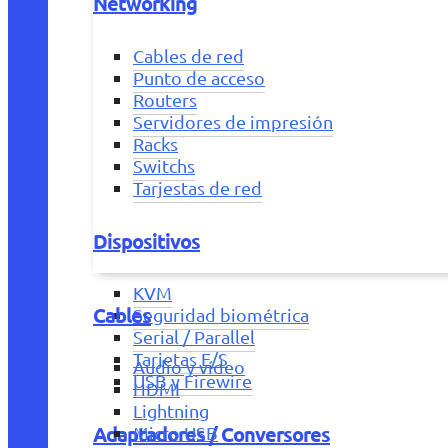
Networking
Cables de red
Punto de acceso
Routers
Servidores de impresión
Racks
Switchs
Tarjestas de red
Dispositivos
KVM
Cables
Seguridad biométrica
Serial / Parallel
Tarjetas E/S
Audio y vídeo
USB y Firewire
HDMI
Lightning
Adaptadores / Conversores
Micro USB