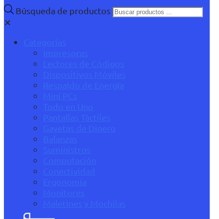
Búsqueda de productos
✕
Categorías
Impresoras
Lectores de Códigos
Dispositivos Móviles
Respaldo de Energía
Mini PCs
Todo en Uno
Pantallas Táctiles
Gavetas de Dinero
Balanzas
Suministros
Computación
Conectividad
Ergonomía
Monitores
Maletines y Mochilas