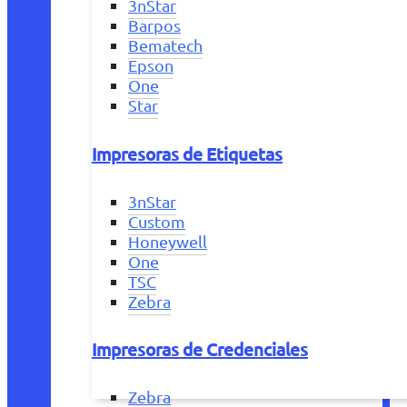
3nStar
Barpos
Bematech
Epson
One
Star
Impresoras de Etiquetas
3nStar
Custom
Honeywell
One
TSC
Zebra
Impresoras de Credenciales
Zebra