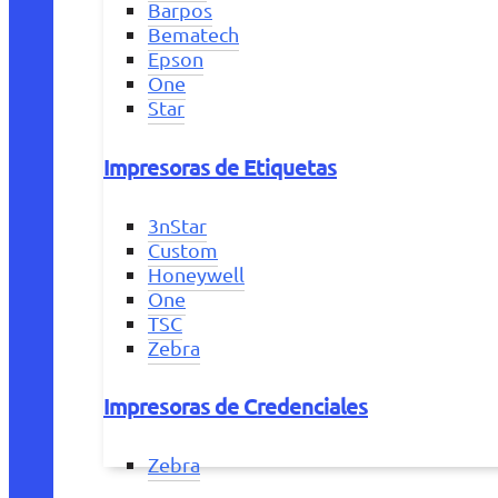
Barpos
Bematech
Epson
One
Star
Impresoras de Etiquetas
3nStar
Custom
Honeywell
One
TSC
Zebra
Impresoras de Credenciales
Zebra