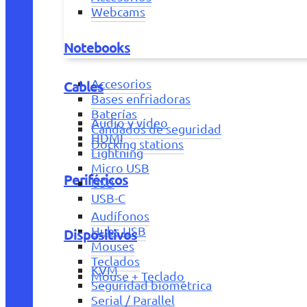
Webcams
Notebooks
Accesorios
Cables
Bases enfriadoras
Baterías
Audio y vídeo
Candados de seguridad
HDMI
Docking stations
Lightning
Micro USB
Periféricos
USB
USB-C
Audífonos
Hubs USB
Dispositivos
Mouses
Teclados
KVM
Mouse + Teclado
Seguridad biométrica
Serial / Parallel