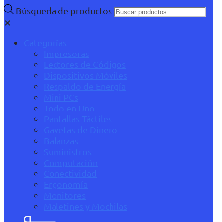
Búsqueda de productos
✕
Categorías
Impresoras
Lectores de Códigos
Dispositivos Móviles
Respaldo de Energía
Mini PCs
Todo en Uno
Pantallas Táctiles
Gavetas de Dinero
Balanzas
Suministros
Computación
Conectividad
Ergonomía
Monitores
Maletines y Mochilas