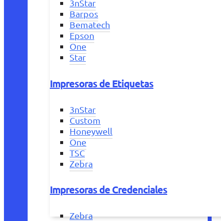
3nStar
Barpos
Bematech
Epson
One
Star
Impresoras de Etiquetas
3nStar
Custom
Honeywell
One
TSC
Zebra
Impresoras de Credenciales
Zebra