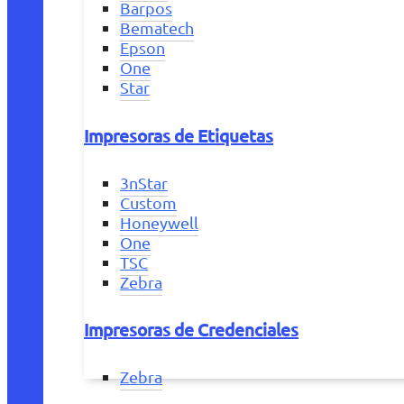
Barpos
Bematech
Epson
One
Star
Impresoras de Etiquetas
3nStar
Custom
Honeywell
One
TSC
Zebra
Impresoras de Credenciales
Zebra