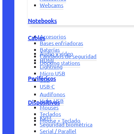
Webcams
Notebooks
Accesorios
Cables
Bases enfriadoras
Baterías
Audio y vídeo
Candados de seguridad
HDMI
Docking stations
Lightning
Micro USB
Periféricos
USB
USB-C
Audífonos
Hubs USB
Dispositivos
Mouses
Teclados
KVM
Mouse + Teclado
Seguridad biométrica
Serial / Parallel