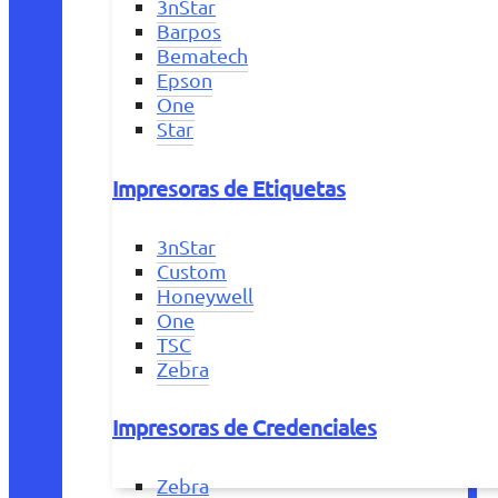
3nStar
Barpos
Bematech
Epson
One
Star
Impresoras de Etiquetas
3nStar
Custom
Honeywell
One
TSC
Zebra
Impresoras de Credenciales
Zebra