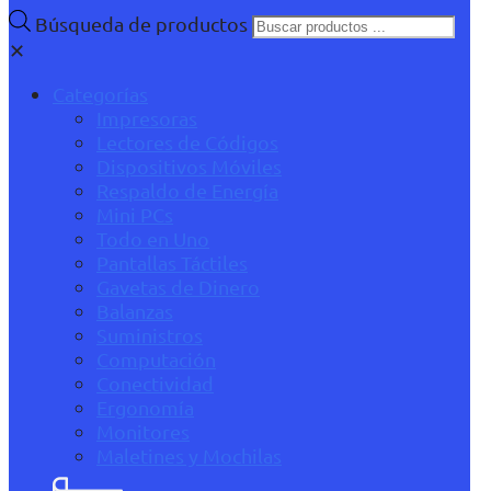
Búsqueda de productos
✕
Categorías
Impresoras
Lectores de Códigos
Dispositivos Móviles
Respaldo de Energía
Mini PCs
Todo en Uno
Pantallas Táctiles
Gavetas de Dinero
Balanzas
Suministros
Computación
Conectividad
Ergonomía
Monitores
Maletines y Mochilas