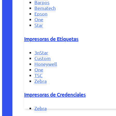
Barpos
Bematech
Epson
One
Star
Impresoras de Etiquetas
3nStar
Custom
Honeywell
One
TSC
Zebra
Impresoras de Credenciales
Zebra