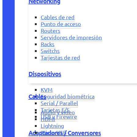
Networking
Cables de red
Punto de acceso
Routers
Servidores de impresión
Racks
Switchs
Tarjestas de red
Dispositivos
KVM
Cables
Seguridad biométrica
Serial / Parallel
Tarjetas E/S
Audio y vídeo
USB y Firewire
HDMI
Lightning
Adaptadores / Conversores
Micro USB