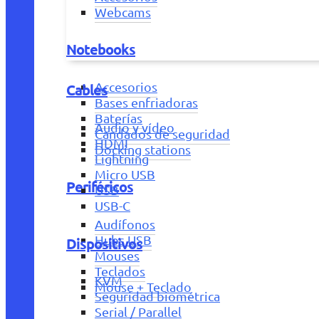
Webcams
Notebooks
Accesorios
Cables
Bases enfriadoras
Baterías
Audio y vídeo
Candados de seguridad
HDMI
Docking stations
Lightning
Micro USB
Periféricos
USB
USB-C
Audífonos
Hubs USB
Dispositivos
Mouses
Teclados
KVM
Mouse + Teclado
Seguridad biométrica
Serial / Parallel