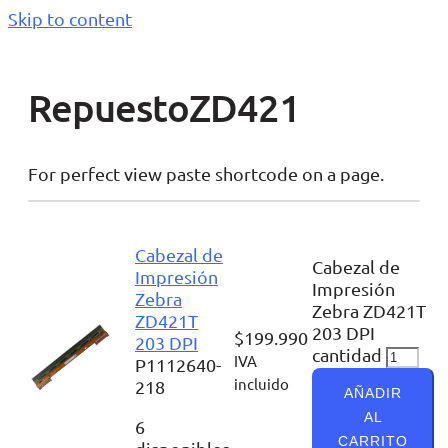
Skip to content
RepuestoZD421
For perfect view paste shortcode on a page.
Cabezal de
Cabezal de
Impresión
Impresión
Zebra
Zebra ZD421T
ZD421T
203 DPI
$
199.990
203 DPI
cantidad
IVA
P1112640-
incluido
218
AÑADIR
AL
6
CARRITO